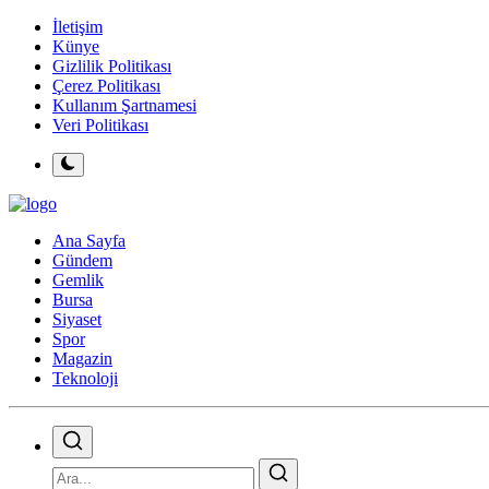
İletişim
Künye
Gizlilik Politikası
Çerez Politikası
Kullanım Şartnamesi
Veri Politikası
Ana Sayfa
Gündem
Gemlik
Bursa
Siyaset
Spor
Magazin
Teknoloji