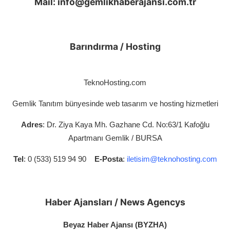
Mail:
info@gemlikhaberajansi.com.tr
Magazin
Gizlilik Politikası
Barındırma / Hosting
Çerez Politikası
TeknoHosting.com
Kullanım Şartnamesi
Gemlik Tanıtım bünyesinde web tasarım ve hosting hizmetleri
Veri Politikası
Adres
: Dr. Ziya Kaya Mh. Gazhane Cd. No:63/1 Kafoğlu
Teknoloji
Apartmanı Gemlik / BURSA
Tel
: 0 (533) 519 94 90
E-Posta
:
iletisim@teknohosting.com
Haber Ajansları / News Agencys
Beyaz Haber Ajansı (BYZHA)