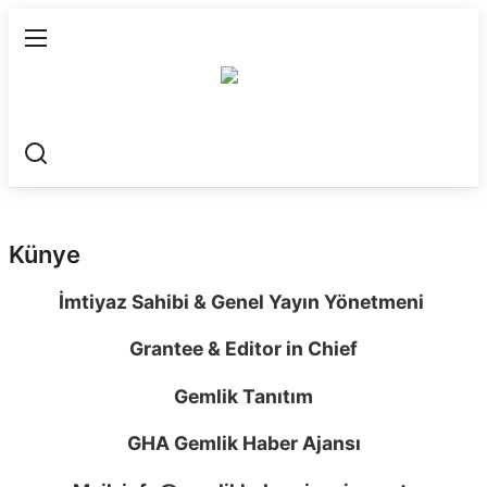
Ana Sayfa
Gündem
Gemlik
Künye
Bursa
İmtiyaz Sahibi & Genel Yayın Yönetmeni
Siyaset
Grantee & Editor in Chief
İletişim
Gemlik Tanıtım
Spor
GHA Gemlik Haber Ajansı
Künye