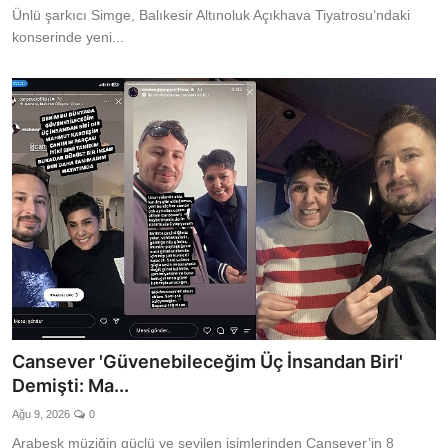
Ünlü şarkıcı Simge, Balıkesir Altınoluk Açıkhava Tiyatrosu’ndaki
konserinde yeni...
Cansever 'Güvenebileceğim Üç İnsandan Biri'
Demişti: Ma...
Ağu 9, 2026
0
Arabesk müziğin güçlü ve sevilen isimlerinden Cansever’in 8