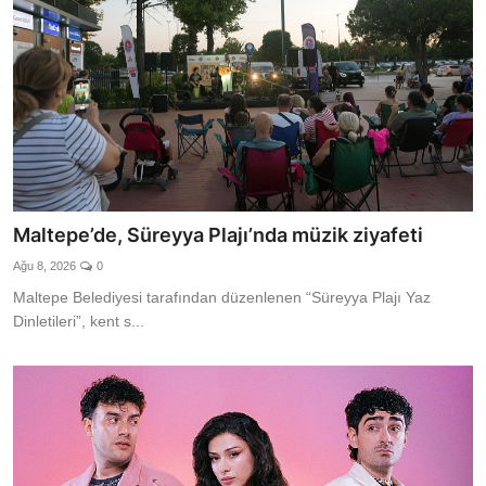
Maltepe’de, Süreyya Plajı’nda müzik ziyafeti
Ağu 8, 2026
0
Maltepe Belediyesi tarafından düzenlenen “Süreyya Plajı Yaz
Dinletileri”, kent s...