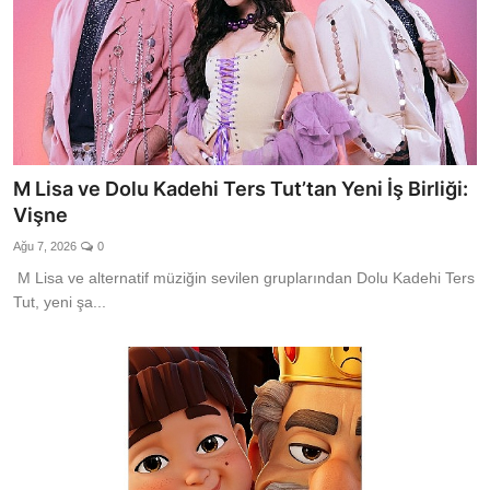
M Lisa ve Dolu Kadehi Ters Tut’tan Yeni İş Birliği:
Vişne
Ağu 7, 2026
0
M Lisa ve alternatif müziğin sevilen gruplarından Dolu Kadehi Ters
Tut, yeni şa...