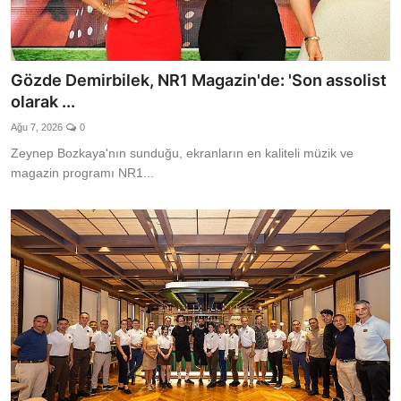
Gözde Demirbilek, NR1 Magazin'de: 'Son assolist
olarak ...
Ağu 7, 2026
0
Zeynep Bozkaya'nın sunduğu, ekranların en kaliteli müzik ve
magazin programı NR1...