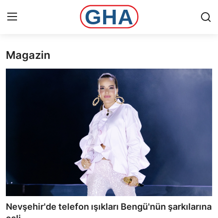
Magazin
Ana Sayfa
Gündem
Gemlik
Bursa
Siyaset
İletişim
Spor
Nevşehir'de telefon ışıkları Bengü'nün şarkılarına