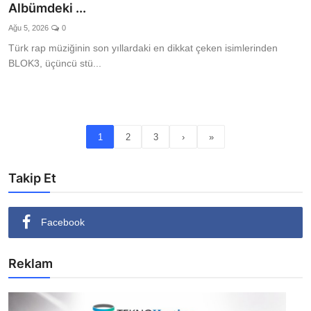
Albümdeki ...
Ağu 5, 2026
0
Türk rap müziğinin son yıllardaki en dikkat çeken isimlerinden
BLOK3, üçüncü stü...
1
2
3
›
»
Takip Et
Facebook
Reklam