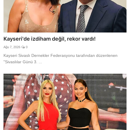
Kayseri'de izdiham değil, rekor vardı!
Ağu 7, 2026
0
Kayseri Sivaslı Dernekler Federasyonu tarafından düzenlenen
"Sivaslılar Günü 3. ...