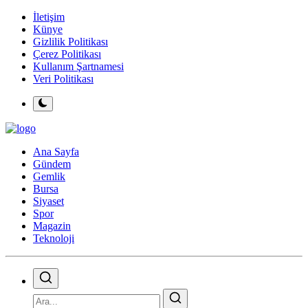
İletişim
Künye
Gizlilik Politikası
Çerez Politikası
Kullanım Şartnamesi
Veri Politikası
Ana Sayfa
Gündem
Gemlik
Bursa
Siyaset
Spor
Magazin
Teknoloji