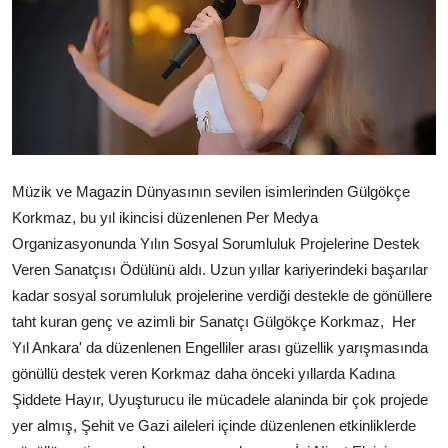
Künye
Magazin
Gizlilik Politikası
Çerez Politikası
Müzik ve Magazin Dünyasının sevilen isimlerinden Gülgökçe
Korkmaz, bu yıl ikincisi düzenlenen Per Medya
Kullanım Şartnamesi
Organizasyonunda Yılın Sosyal Sorumluluk Projelerine Destek
Veri Politikası
Veren Sanatçısı Ödülünü aldı. Uzun yıllar kariyerindeki başarılar
kadar sosyal sorumluluk projelerine verdiği destekle de gönüllere
Teknoloji
taht kuran genç ve azimli bir Sanatçı Gülgökçe Korkmaz, Her
Yıl Ankara' da düzenlenen Engelliler arası güzellik yarışmasında
gönüllü destek veren Korkmaz daha önceki yıllarda Kadına
Şiddete Hayır, Uyuşturucu ile mücadele alaninda bir çok projede
yer almış, Şehit ve Gazi aileleri içinde düzenlenen etkinliklerde