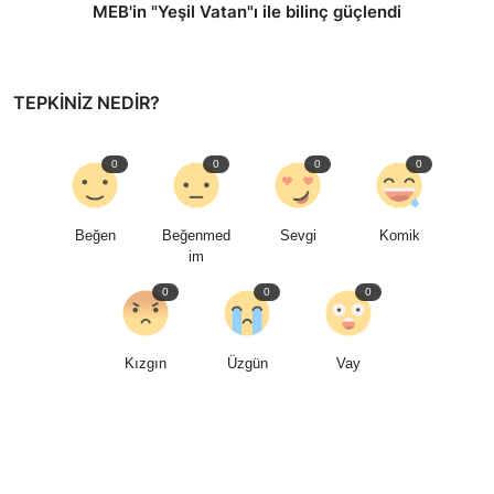
MEB'in "Yeşil Vatan"ı ile bilinç güçlendi
TEPKINIZ NEDIR?
0
0
0
0
Beğen
Beğenmed
Sevgi
Komik
im
0
0
0
Kızgın
Üzgün
Vay