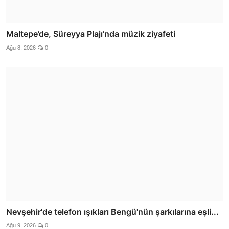
Maltepe’de, Süreyya Plajı’nda müzik ziyafeti
Ağu 8, 2026
0
Nevşehir'de telefon ışıkları Bengü'nün şarkılarına eşli...
Ağu 9, 2026
0