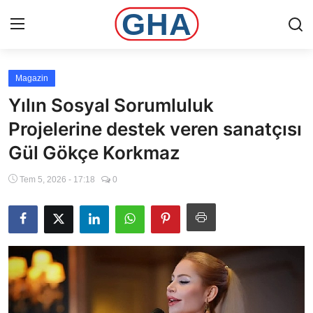
Magazin
Ana Sayfa
Yılın Sosyal Sorumluluk
Gündem
Projelerine destek veren sanatçısı
Gül Gökçe Korkmaz
Gemlik
Tem 5, 2026 - 17:18
0
Bursa
Siyaset
İletişim
Spor