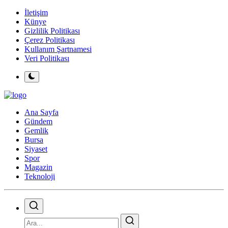
İletişim
Künye
Gizlilik Politikası
Çerez Politikası
Kullanım Şartnamesi
Veri Politikası
Ana Sayfa
Gündem
Gemlik
Bursa
Siyaset
Spor
Magazin
Teknoloji