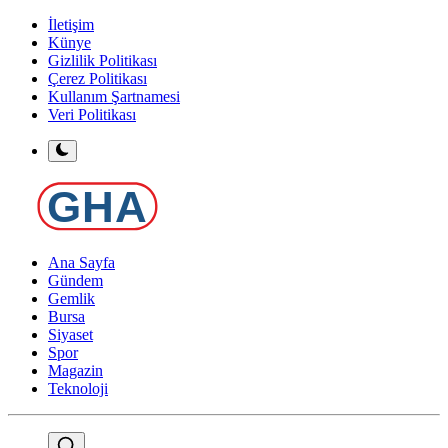
İletişim
Künye
Gizlilik Politikası
Çerez Politikası
Kullanım Şartnamesi
Veri Politikası
Ana Sayfa
Gündem
Gemlik
Bursa
Siyaset
Spor
Magazin
Teknoloji