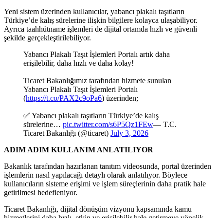
Yeni sistem üzerinden kullanıcılar, yabancı plakalı taşıtların
Türkiye’de kalış sürelerine ilişkin bilgilere kolayca ulaşabiliyor.
Ayrıca taahhütname işlemleri de dijital ortamda hızlı ve güvenli
şekilde gerçekleştirilebiliyor.
Yabancı Plakalı Taşıt İşlemleri Portalı artık daha
erişilebilir, daha hızlı ve daha kolay!
Ticaret Bakanlığımız tarafından hizmete sunulan
Yabancı Plakalı Taşıt İşlemleri Portalı
(
https://t.co/PAX2c9oPa6
) üzerinden;
✅ Yabancı plakalı taşıtların Türkiye’de kalış
sürelerine…
pic.twitter.com/s6P5Qz1FEw
— T.C.
Ticaret Bakanlığı (@ticaret)
July 3, 2026
ADIM ADIM KULLANIM ANLATILIYOR
Bakanlık tarafından hazırlanan tanıtım videosunda, portal üzerinden
işlemlerin nasıl yapılacağı detaylı olarak anlatılıyor. Böylece
kullanıcıların sisteme erişimi ve işlem süreçlerinin daha pratik hale
getirilmesi hedefleniyor.
Ticaret Bakanlığı, dijital dönüşüm vizyonu kapsamında kamu
hizmetlerini daha hızlı, etkin ve erişilebilir hale getirmeye yönelik