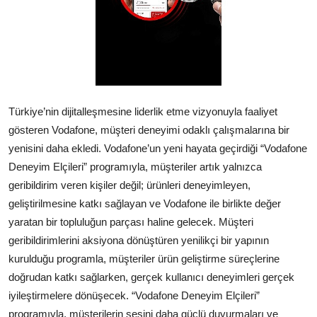
Künye
Magazin
Gizlilik Politikası
Türkiye’nin dijitalleşmesine liderlik etme vizyonuyla faaliyet
Çerez Politikası
gösteren Vodafone, müşteri deneyimi odaklı çalışmalarına bir
yenisini daha ekledi. Vodafone’un yeni hayata geçirdiği “Vodafone
Kullanım Şartnamesi
Deneyim Elçileri” programıyla, müşteriler artık yalnızca
geribildirim veren kişiler değil; ürünleri deneyimleyen,
Veri Politikası
geliştirilmesine katkı sağlayan ve Vodafone ile birlikte değer
yaratan bir topluluğun parçası haline gelecek. Müşteri
Teknoloji
geribildirimlerini aksiyona dönüştüren yenilikçi bir yapının
kurulduğu programla, müşteriler ürün geliştirme süreçlerine
doğrudan katkı sağlarken, gerçek kullanıcı deneyimleri gerçek
iyileştirmelere dönüşecek. “Vodafone Deneyim Elçileri”
programıyla, müşterilerin sesini daha güçlü duyurmaları ve