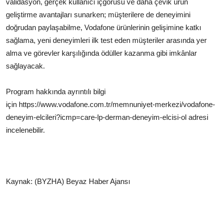
validasyon, gerçek kullanıcı içgörüsü ve daha çevik ürün
geliştirme avantajları sunarken; müşterilere de deneyimini
doğrudan paylaşabilme, Vodafone ürünlerinin gelişimine katkı
sağlama, yeni deneyimleri ilk test eden müşteriler arasında yer
alma ve görevler karşılığında ödüller kazanma gibi imkânlar
sağlayacak.
Program hakkında ayrıntılı bilgi
için https://www.vodafone.com.tr/memnuniyet-merkezi/vodafone-
deneyim-elcileri?icmp=care-lp-derman-deneyim-elcisi-ol adresi
incelenebilir.
Kaynak: (BYZHA) Beyaz Haber Ajansı