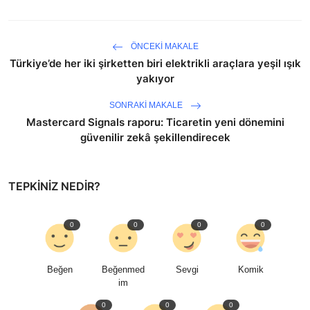
ÖNCEKI MAKALE
Türkiye’de her iki şirketten biri elektrikli araçlara yeşil ışık
yakıyor
SONRAKI MAKALE
Mastercard Signals raporu: Ticaretin yeni dönemini
güvenilir zekâ şekillendirecek
TEPKINIZ NEDIR?
0
0
0
0
Beğen
Beğenmed
Sevgi
Komik
im
0
0
0