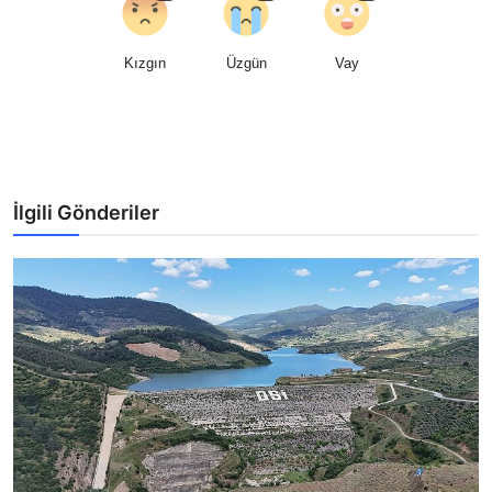
Kızgın
Üzgün
Vay
İlgili Gönderiler