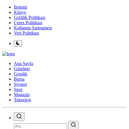
İletişim
Künye
Gizlilik Politikası
Çerez Politikası
Kullanım Şartnamesi
Veri Politikası
Ana Sayfa
Gündem
Gemlik
Bursa
Siyaset
Spor
Magazin
Teknoloji