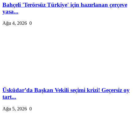
Bahçeli 'Terörsüz Türkiye' için hazırlanan çerçeve
yasa...
Ağu 4, 2026
0
Üsküdar’da Başkan Vekili seçimi krizi! Geçersiz oy
tart...
Ağu 5, 2026
0