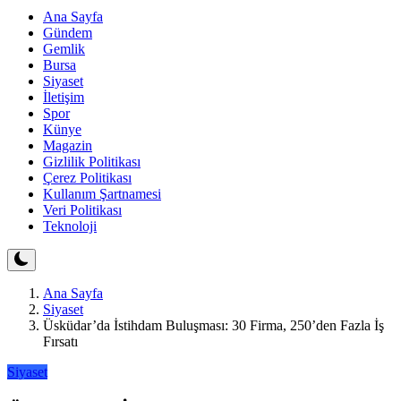
Ana Sayfa
Gündem
Gemlik
Bursa
Siyaset
İletişim
Spor
Künye
Magazin
Gizlilik Politikası
Çerez Politikası
Kullanım Şartnamesi
Veri Politikası
Teknoloji
Ana Sayfa
Siyaset
Üsküdar’da İstihdam Buluşması: 30 Firma, 250’den Fazla İş
Fırsatı
Siyaset