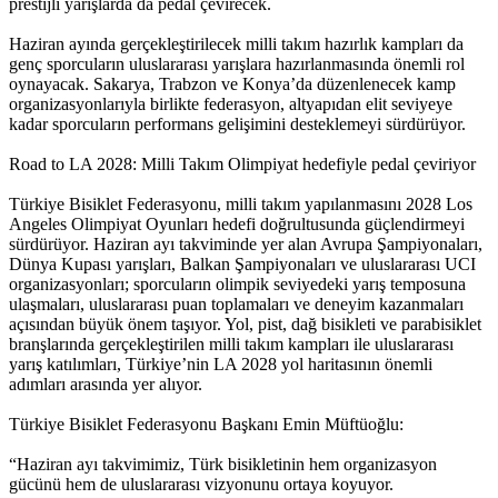
prestijli yarışlarda da pedal çevirecek.
Haziran ayında gerçekleştirilecek milli takım hazırlık kampları da
genç sporcuların uluslararası yarışlara hazırlanmasında önemli rol
oynayacak. Sakarya, Trabzon ve Konya’da düzenlenecek kamp
organizasyonlarıyla birlikte federasyon, altyapıdan elit seviyeye
kadar sporcuların performans gelişimini desteklemeyi sürdürüyor.
Road to LA 2028: Milli Takım Olimpiyat hedefiyle pedal çeviriyor
Türkiye Bisiklet Federasyonu, milli takım yapılanmasını 2028 Los
Angeles Olimpiyat Oyunları hedefi doğrultusunda güçlendirmeyi
sürdürüyor. Haziran ayı takviminde yer alan Avrupa Şampiyonaları,
Dünya Kupası yarışları, Balkan Şampiyonaları ve uluslararası UCI
organizasyonları; sporcuların olimpik seviyedeki yarış temposuna
ulaşmaları, uluslararası puan toplamaları ve deneyim kazanmaları
açısından büyük önem taşıyor. Yol, pist, dağ bisikleti ve parabisiklet
branşlarında gerçekleştirilen milli takım kampları ile uluslararası
yarış katılımları, Türkiye’nin LA 2028 yol haritasının önemli
adımları arasında yer alıyor.
Türkiye Bisiklet Federasyonu Başkanı Emin Müftüoğlu:
“Haziran ayı takvimimiz, Türk bisikletinin hem organizasyon
gücünü hem de uluslararası vizyonunu ortaya koyuyor.