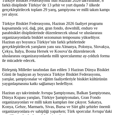
Türkiye Bisiklet Federasyonu’nun Haziran 2026 takviminde, 8
farklı disiplinde Türkiye’de 13 şehir ve yurt dışında 7 ülkede
gerçekleştirilecek toplam 29 yarış, şampiyona ve milli takım kampı
yer alıyor.
Türkiye Bisiklet Federasyonu, Haziran 2026 faaliyet programı
kapsamında yol, dağ, pist, gran fondo, downhill, enduro ve
parabisiklet disiplinlerinde düzenlenecek ulusal ve uluslararası
organizasyonlarla bisiklet sezonunun temposunu yükseltiyor.
Haziran ayı boyunca Türkiye’nin farklı şehirlerinde
gerçekleştirilecek yarışların yanı sıra Almanya, Polonya, Slovakya,
Çekya, İtalya, Bosna Hersek ve Kosova’da düzenlenecek
uluslararası organizasyonlarda milli sporcularımız ay-yıldızlı forma
ile mücadele edecek.
Birleşmiş Milletler tarafından ilan edilen 3 Haziran Dünya Bisiklet
Günü ile başlayan ay boyunca Türkiye Bisiklet Federasyonu,
yarışlar, şampiyonalar ve eğitim faaliyetleriyle bisiklet kültürünün
yaygınlaşmasına katkı sağlamayı hedefliyor.
Haziran ayı takviminde Avrupa Şampiyonası, Balkan Şampiyonası,
Dünya Kupası yarışları, Türkiye Şampiyonaları, Gran Fondo
organizasyonları ve milli takım kampları öne çıkıyor. Sakarya,
Konya, Gebze, Marmaris, Sivas, Bursa ve Siirt gibi şehirler önemli
organizasyonlara ev sahipliği yaparken; Türk sporcular Avrupa’daki