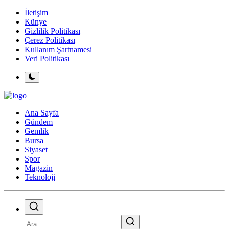
İletişim
Künye
Gizlilik Politikası
Çerez Politikası
Kullanım Şartnamesi
Veri Politikası
Ana Sayfa
Gündem
Gemlik
Bursa
Siyaset
Spor
Magazin
Teknoloji