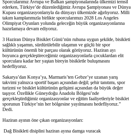
Sporcularımız Avrupa ve Balkan şampiyonalarında ülkemizi temsil
ederken, Türkiye’de düzenlediğimiz Avrupa Şampiyonası ve Dünya
Kupası organizasyonlarıyla da dünyayı ülkemizde ağırlıyoruz. Milli
takım kamplarımızla birlikte sporcularımızı 2028 Los Angeles
Olimpiyat Oyunları yolunda geleceğin büyük organizasyonlarına
hazırlamaya devam ediyoruz.
3 Haziran Dünya Bisiklet Günü’nün ruhuna uygun şekilde, bisikleti
sağlıklı yaşamın, sürdürülebilir ulaşımın ve güçlü bir spor
kültürünün önemli bir parçası olarak görüyoruz. Haziran ayı
boyunca gerçekleştireceğimiz organizasyonlarla çocuklardan elit
sporculara kadar her yaştan bireyin bisikletle buluşmasını
hedefliyoruz.
Sakarya’dan Konya’ya, Marmaris’ten Gebze’ye uzanan yarış
takvimi yalnızca sportif başarı açısından değil; şehir tanıtımı, spor
turizmi ve bisiklet kültürünün gelişimi açısından da büyük değer
taşıyor. Özellikle Güneydoğu Anadolu Bölgesi’nde
gerçekleştirdiğimiz organizasyonlar ve eğitim faaliyetleriyle bisiklet
sporunun Türkiye’nin her bölgesine yayılmasını hedefliyoruz.”
Dedi.
Haziran ayının öne çıkan organizasyonları:
Dağ Bisikleti disiplini haziran ayına damga vuracak