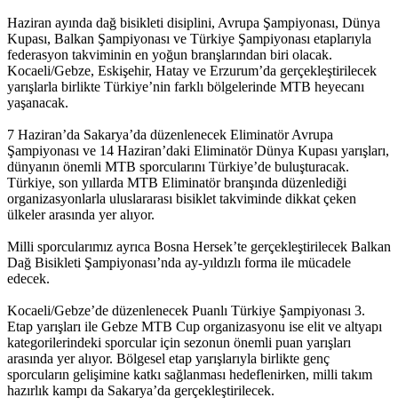
Haziran ayında dağ bisikleti disiplini, Avrupa Şampiyonası, Dünya
Kupası, Balkan Şampiyonası ve Türkiye Şampiyonası etaplarıyla
federasyon takviminin en yoğun branşlarından biri olacak.
Kocaeli/Gebze, Eskişehir, Hatay ve Erzurum’da gerçekleştirilecek
yarışlarla birlikte Türkiye’nin farklı bölgelerinde MTB heyecanı
yaşanacak.
7 Haziran’da Sakarya’da düzenlenecek Eliminatör Avrupa
Şampiyonası ve 14 Haziran’daki Eliminatör Dünya Kupası yarışları,
dünyanın önemli MTB sporcularını Türkiye’de buluşturacak.
Türkiye, son yıllarda MTB Eliminatör branşında düzenlediği
organizasyonlarla uluslararası bisiklet takviminde dikkat çeken
ülkeler arasında yer alıyor.
Milli sporcularımız ayrıca Bosna Hersek’te gerçekleştirilecek Balkan
Dağ Bisikleti Şampiyonası’nda ay-yıldızlı forma ile mücadele
edecek.
Kocaeli/Gebze’de düzenlenecek Puanlı Türkiye Şampiyonası 3.
Etap yarışları ile Gebze MTB Cup organizasyonu ise elit ve altyapı
kategorilerindeki sporcular için sezonun önemli puan yarışları
arasında yer alıyor. Bölgesel etap yarışlarıyla birlikte genç
sporcuların gelişimine katkı sağlanması hedeflenirken, milli takım
hazırlık kampı da Sakarya’da gerçekleştirilecek.