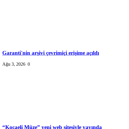
Garanti'nin arşivi çevrimiçi erişime açıldı
Ağu 3, 2026
0
“Kocaeli Müze” yeni web sitesiyle yayında