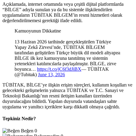
Açıklamada, internet ortamında veya çeşitli dijital platformlarda
“BİLGE” adıyla sunulan ya da bu sistemle ilişkilendirilen
uygulamaların TÜBİTAK BİLGEM’in resmi hizmetleri olarak
değerlendirilmemesi gerektiği ifade edildi.
Kamuoyunun Dikkatine
13 Haziran 2026 tarihinde gerçekleştirilen Türkiye
Yapay Zekâ Zirvesi’nde, TÜBİTAK BİLGEM
tarafından geliştirilen Türkçe büyük dil modeli altyapısı
BİLGE ilk kez kamuoyuna tanıtılmış ve sistemin
yetenekleri katılımcılarla paylaşılmıştır. BİLGE, zirve
boyunca…
https://t.co/jC6f3dJiBX
— TÜBİTAK
(@Tubitak)
June 13, 2026
TÜBİTAK, BİLGE’ye ilişkin erişim süreçleri, kullanım koşulları ve
gelecekteki gelişmelerin yalnızca TÜBİTAK ve T.C. Sanayi ve
Teknoloji Bakanlığı’nın resmi iletişim kanalları üzerinden
duyurulacağını bildirdi. Yapılan duyuruda vatandaşları sahte
uygulama ve yanıltıcı içeriklere karşı dikkatli olmaya çağrıldı.
Tepkiniz Nedir?
Beğen
0