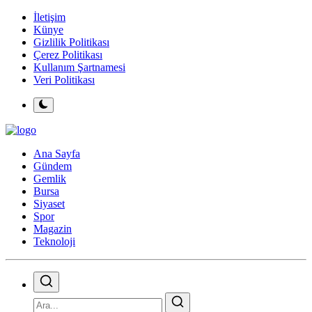
İletişim
Künye
Gizlilik Politikası
Çerez Politikası
Kullanım Şartnamesi
Veri Politikası
Ana Sayfa
Gündem
Gemlik
Bursa
Siyaset
Spor
Magazin
Teknoloji