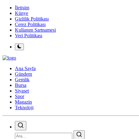
İletişim
Künye
Gizlilik Politikası
Çerez Politikası
Kullanım Şartnamesi
Veri Politikası
Ana Sayfa
Gündem
Gemlik
Bursa
Siyaset
Spor
Magazin
Teknoloji