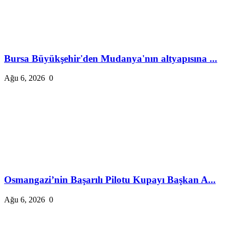
Bursa Büyükşehir'den Mudanya'nın altyapısına ...
Ağu 6, 2026
0
Osmangazi’nin Başarılı Pilotu Kupayı Başkan A...
Ağu 6, 2026
0