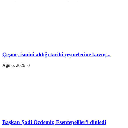
Çeşme, ismini aldığı tarihi çeşmelerine kavuş...
Ağu 6, 2026
0
Başkan Şadi Özdemir, Esentepeliler’i dinledi