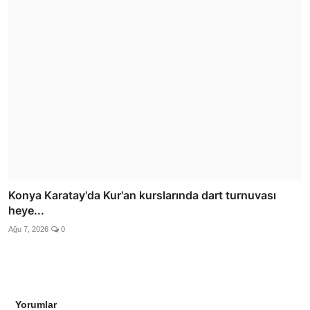
Konya Karatay'da Kur'an kurslarında dart turnuvası
heye...
Ağu 7, 2026
0
Yorumlar