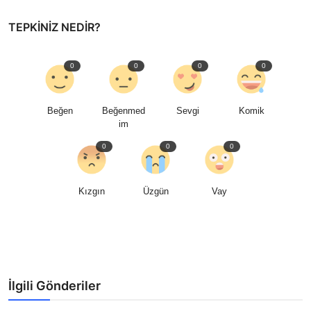
TEPKINIZ NEDIR?
0
0
0
0
Beğen
Beğenmed
Sevgi
Komik
im
0
0
0
Kızgın
Üzgün
Vay
İlgili Gönderiler