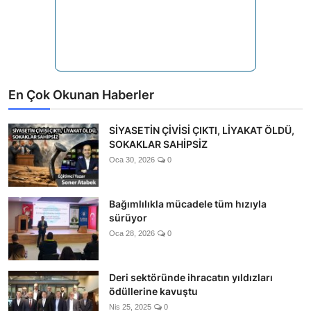
En Çok Okunan Haberler
SİYASETİN ÇİVİSİ ÇIKTI, LİYAKAT ÖLDÜ,
SOKAKLAR SAHİPSİZ
Oca 30, 2026
0
Bağımlılıkla mücadele tüm hızıyla
sürüyor
Oca 28, 2026
0
Deri sektöründe ihracatın yıldızları
ödüllerine kavuştu
Nis 25, 2025
0