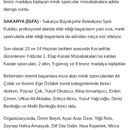
bronz madalya toplayan minik sporcular müsabakalara adeta
Künye
damga vurdu.
Magazin
SAKARYA (İGFA) -
Sakarya Büyükşehir Belediyesi Spor
Kulübü, profesyonel alanda elde ettiği başarıların yanı sıra, minik
Gizlilik Politikası
sporcularla elde ettiği başarılarla da adından sıkça söz ettiriyor.
Son olarak 13 ve 14 Haziran tarihleri arasında Kocaeli’de
Çerez Politikası
düzenlenen Yıldızlar 1. Etap Karate Müsabakaları’na katılan
Kullanım Şartnamesi
Karate sporcuları, 2 altın, 9 gümüş ve 8 bronz madalya topladılar.
Birbirinden önemli başarılara imza atan minik sporculardan Ali
Veri Politikası
Çolak ve Kerem Ege Özbilek kendi kategorilerinde birinci
olurken, Poyraz Çok, Yusuf Okutucu, Mina Ismarlayıcı, Erden
Teknoloji
Çimen, Ufkun Ali Akbaba, Gökçe Aksu, Yusuf Yağcıoğlu, Deniz
Benlioğlu ve Melih Benlioğlu ikinci oldu.
Organizasyonda, Ömer Beşel, Ayaz Aras Özer, Yiğit Reis,
Zeynep Hafsa Amasyalı, Elif Sıla Gider, Nisa Kepenek, Mirza