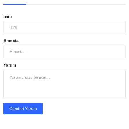
İsim
E-posta
Yorum
Gönderi Yorum