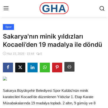
Spor
Ana Sayfa
Sakarya'nın minik yıldızları
Gündem
Kocaeli’den 19 madalya ile döndü
Haz 15, 2026 - 15:44
0
Gemlik
Bursa
Siyaset
İletişim
Sakarya Büyükşehir Belediyesi Spor Kulübü’nün minik
karatecileri Kocaeli’de düzenlenen Yıldızlar 1. Etap Karate
Spor
Müsabakalarında 19 madalya topladı. 2 altın, 9 gümüş ve 8