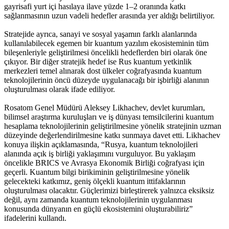
gayrisafi yurt içi hasılaya ilave yüzde 1–2 oranında katkı
sağlanmasının uzun vadeli hedefler arasında yer aldığı belirtiliyor.
Stratejide ayrıca, sanayi ve sosyal yaşamın farklı alanlarında
kullanılabilecek egemen bir kuantum yazılım ekosisteminin tüm
bileşenleriyle geliştirilmesi öncelikli hedeflerden biri olarak öne
çıkıyor. Bir diğer stratejik hedef ise Rus kuantum yetkinlik
merkezleri temel alınarak dost ülkeler coğrafyasında kuantum
teknolojilerinin öncü düzeyde uygulanacağı bir işbirliği alanının
oluşturulması olarak ifade ediliyor.
Rosatom Genel Müdürü Aleksey Likhachev, devlet kurumları,
bilimsel araştırma kuruluşları ve iş dünyası temsilcilerini kuantum
hesaplama teknolojilerinin geliştirilmesine yönelik stratejinin uzman
düzeyinde değerlendirilmesine katkı sunmaya davet etti. Likhachev
konuya ilişkin açıklamasında, “Rusya, kuantum teknolojileri
alanında açık iş birliği yaklaşımını vurguluyor. Bu yaklaşım
öncelikle BRICS ve Avrasya Ekonomik Birliği coğrafyası için
geçerli. Kuantum bilgi birikiminin geliştirilmesine yönelik
gelecekteki katkımız, geniş ölçekli kuantum ittifaklarının
oluşturulması olacaktır. Güçlerimizi birleştirerek yalnızca eksiksiz
değil, aynı zamanda kuantum teknolojilerinin uygulanması
konusunda dünyanın en güçlü ekosistemini oluşturabiliriz”
ifadelerini kullandı.