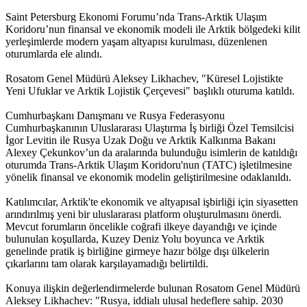
Saint Petersburg Ekonomi Forumu’nda Trans-Arktik Ulaşım
Koridoru’nun finansal ve ekonomik modeli ile Arktik bölgedeki kilit
yerleşimlerde modern yaşam altyapısı kurulması, düzenlenen
oturumlarda ele alındı.
Rosatom Genel Müdürü Aleksey Likhachev, "Küresel Lojistikte
Yeni Ufuklar ve Arktik Lojistik Çerçevesi" başlıklı oturuma katıldı.
Cumhurbaşkanı Danışmanı ve Rusya Federasyonu
Cumhurbaşkanının Uluslararası Ulaştırma İş birliği Özel Temsilcisi
İgor Levitin ile Rusya Uzak Doğu ve Arktik Kalkınma Bakanı
Alexey Çekunkov’un da aralarında bulunduğu isimlerin de katıldığı
oturumda Trans-Arktik Ulaşım Koridoru'nun (TATC) işletilmesine
yönelik finansal ve ekonomik modelin geliştirilmesine odaklanıldı.
Katılımcılar, Arktik'te ekonomik ve altyapısal işbirliği için siyasetten
arındırılmış yeni bir uluslararası platform oluşturulmasını önerdi.
Mevcut forumların öncelikle coğrafi ilkeye dayandığı ve içinde
bulunulan koşullarda, Kuzey Deniz Yolu boyunca ve Arktik
genelinde pratik iş birliğine girmeye hazır bölge dışı ülkelerin
çıkarlarını tam olarak karşılayamadığı belirtildi.
Konuya ilişkin değerlendirmelerde bulunan Rosatom Genel Müdürü
Aleksey Likhachev: "Rusya, iddialı ulusal hedeflere sahip. 2030