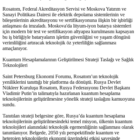
Rosatom, Federal Akreditasyon Servisi ve Moskova Yatırım ve
Sanayi Politikası Dairesi ile elektrik depolama sistemlerinin ve
bileşenlerinin akreditasyonu ve sertifikasyonuna ilişkin bir işbirliği
anlaşması da imzaladı. Moskova'da lityum-iyon batarya sistemleri
için modern bir test ve sertifikasyon altyapısı kurulmasını kapsayan
bu iş birliğiyle bataryaların işletim güvenliğini ve yaşam döngüsü
verimliliğini artıracak teknolojik öz yeterliliğin sağlanması
amaçlanıyor.
Kuantum Hesaplamalarının Geliştirilmesi Strateji Taslağı ve Sağlık
Teknolojileri
Saint Petersburg Ekonomi Forumu, Rosatom’un teknolojik
yeniliklerini tanıttığı bir platforma da dönüştü. Rusya Devlet
Nükleer Kuruluşu Rosatom, Rusya Federasyonu Devlet Başkanı
Vladimir Putin’in talimatıyla hazırlanan kuantum hesaplama
teknolojilerinin geliştirilmesine yönelik strateji taslağını kamuoyuna
sundu.
Tanıtılan strateji belgesine göre, Rusya’da kuantum hesaplama
teknolojilerinin geliştirilmesindeki temel misyon, ülkenin kuantum
teknolojileri alanındaki teknolojik egemenliğinin sağlanması olarak
tanımlanıyor. Belgede, 2050 yılı perspektifinde kuantum ve
heterojen teknolojilerin ekonomi üzerindeki etkisi sayesinde