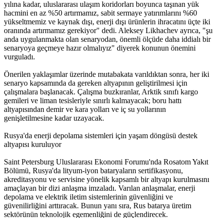
yılına kadar, uluslararası ulaşım koridorları boyunca taşınan yük
hacmini en az %50 artırmamız, sabit sermaye yatırımlarını %60
yükseltmemiz ve kaynak dışı, enerji dışı ürünlerin ihracatını üçte iki
oranında artırmamız gerekiyor" dedi. Aleksey Likhachev ayrıca, "şu
anda uygulanmakta olan senaryodan, önemli ölçüde daha iddialı bir
senaryoya geçmeye hazır olmalıyız" diyerek konunun önemini
vurguladı.
Önerilen yaklaşımlar üzerinde mutabakata varıldıktan sonra, her iki
senaryo kapsamında da gereken altyapının geliştirilmesi için
çalışmalara başlanacak. Çalışma buzkıranlar, Arktik sınıfı kargo
gemileri ve liman tesisleriyle sınırlı kalmayacak; boru hattı
altyapısından demir ve kara yolları ve iç su yollarının
genişletilmesine kadar uzayacak.
Rusya'da enerji depolama sistemleri için yaşam döngüsü destek
altyapısı kuruluyor
Saint Petersburg Uluslararası Ekonomi Forumu'nda Rosatom Yakıt
Bölümü, Rusya'da lityum-iyon bataryaların sertifikasyonu,
akreditasyonu ve servisine yönelik kapsamlı bir altyapı kurulmasını
amaçlayan bir dizi anlaşma imzaladı. Varılan anlaşmalar, enerji
depolama ve elektrik iletim sistemlerinin güvenliğini ve
güvenilirliğini arttıracak. Bunun yanı sıra, Rus batarya üretim
sektörünün teknolojik egemenliğini de güçlendirecek.