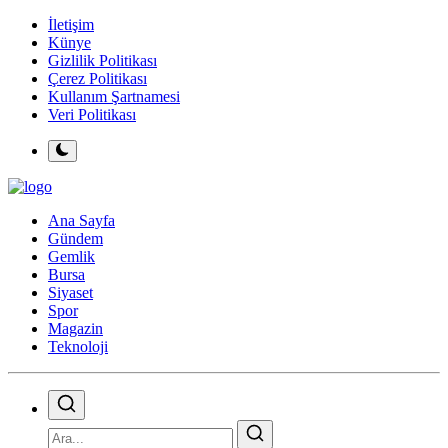
İletişim
Künye
Gizlilik Politikası
Çerez Politikası
Kullanım Şartnamesi
Veri Politikası
Ana Sayfa
Gündem
Gemlik
Bursa
Siyaset
Spor
Magazin
Teknoloji