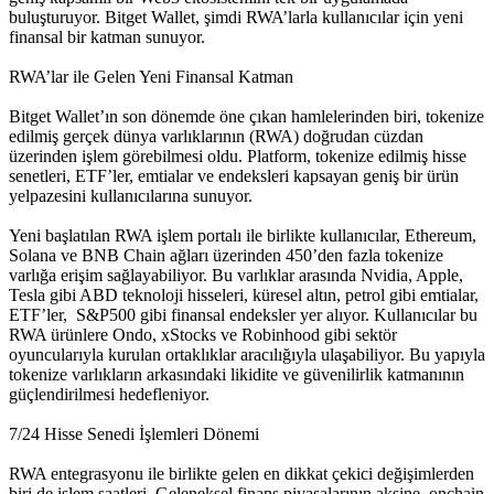
buluşturuyor. Bitget Wallet, şimdi RWA’larla kullanıcılar için yeni
finansal bir katman sunuyor.
RWA’lar ile Gelen Yeni Finansal Katman
Bitget Wallet’ın son dönemde öne çıkan hamlelerinden biri, tokenize
edilmiş gerçek dünya varlıklarının (RWA) doğrudan cüzdan
üzerinden işlem görebilmesi oldu. Platform, tokenize edilmiş hisse
senetleri, ETF’ler, emtialar ve endeksleri kapsayan geniş bir ürün
yelpazesini kullanıcılarına sunuyor.
Yeni başlatılan RWA işlem portalı ile birlikte kullanıcılar, Ethereum,
Solana ve BNB Chain ağları üzerinden 450’den fazla tokenize
varlığa erişim sağlayabiliyor. Bu varlıklar arasında Nvidia, Apple,
Tesla gibi ABD teknoloji hisseleri, küresel altın, petrol gibi emtialar,
ETF’ler, S&P500 gibi finansal endeksler yer alıyor. Kullanıcılar bu
RWA ürünlere Ondo, xStocks ve Robinhood gibi sektör
oyuncularıyla kurulan ortaklıklar aracılığıyla ulaşabiliyor. Bu yapıyla
tokenize varlıkların arkasındaki likidite ve güvenilirlik katmanının
güçlendirilmesi hedefleniyor.
7/24 Hisse Senedi İşlemleri Dönemi
RWA entegrasyonu ile birlikte gelen en dikkat çekici değişimlerden
biri de işlem saatleri. Geleneksel finans piyasalarının aksine, onchain