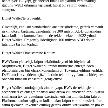
hedefliyor. Bu yapı, geleneksel finans araçlarının veri analitiği
gücünü Web3 ortamına taşıyarak hibrit bir yatırım deneyimi
sunuyor.
Bitget Wallet’te Güvenlik
Güvenliği, endüstri standardında anahtar şifreleme, gerçek zamanlı
risk motoru, bağımsız denetimler ve 300 milyon ABD dolarından
fazla kullanıcı koruma fonu ile desteklenmektedir. 2022 yılında
Bitget Wallet, Dragonfly liderliğinde 100 milyon ABD doları
tutarında bir fon topladı.
Bitget Wallet Ekosistemine Katılım
RWA’ların yükselişi, kripto sektöründe yeni bir büyüme alanı
oluştururken, Bitget Wallet bu trendi ürünlerine entegre eden
platformlardan biri olarak konumlanıyor. Tokenize edilmiş varlıklar,
DeFi araçları ve ödeme çözümlerinin tek bir uygulamada birleşmesi,
onchain finansın kapsamını genişletiyor.
Bitget Wallet, sunduğu çok zincirli yapı, RWA destekli işlem
seçenekleri ve entegre finansal araçlarıyla kullanıcıların farklı varlık
sınıflarına tek bir uygulama üzerinden erişmesini mümkün kılıyor.
Platforma katılım sağlayan kullanıcılar; kripto varlık transferi, alım-
satım işlemleri, tokenize edilmiş gerçek dünya varlıklarına erişim ve