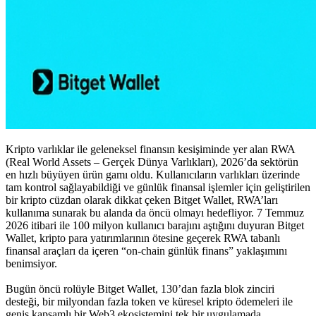
Kripto varlıklar ile geleneksel finansın kesişiminde yer alan RWA
(Real World Assets – Gerçek Dünya Varlıkları), 2026’da sektörün
en hızlı büyüyen ürün gamı oldu. Kullanıcıların varlıkları üzerinde
tam kontrol sağlayabildiği ve günlük finansal işlemler için geliştirilen
bir kripto cüzdan olarak dikkat çeken Bitget Wallet, RWA’ları
kullanıma sunarak bu alanda da öncü olmayı hedefliyor. 7 Temmuz
2026 itibari ile 100 milyon kullanıcı barajını aştığını duyuran Bitget
Wallet, kripto para yatırımlarının ötesine geçerek RWA tabanlı
finansal araçları da içeren “on-chain günlük finans” yaklaşımını
benimsiyor.
Bugün öncü rolüyle Bitget Wallet, 130’dan fazla blok zinciri
desteği, bir milyondan fazla token ve küresel kripto ödemeleri ile
geniş kapsamlı bir Web3 ekosistemini tek bir uygulamada