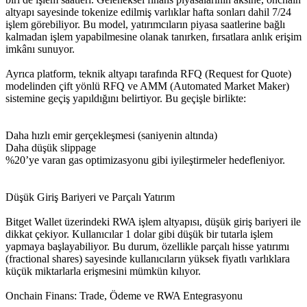
altyapı sayesinde tokenize edilmiş varlıklar hafta sonları dahil 7/24
işlem görebiliyor. Bu model, yatırımcıların piyasa saatlerine bağlı
kalmadan işlem yapabilmesine olanak tanırken, fırsatlara anlık erişim
imkânı sunuyor.
Ayrıca platform, teknik altyapı tarafında RFQ (Request for Quote)
modelinden çift yönlü RFQ ve AMM (Automated Market Maker)
sistemine geçiş yapıldığını belirtiyor. Bu geçişle birlikte:
Daha hızlı emir gerçekleşmesi (saniyenin altında)
Daha düşük slippage
%20’ye varan gas optimizasyonu gibi iyileştirmeler hedefleniyor.
Düşük Giriş Bariyeri ve Parçalı Yatırım
Bitget Wallet üzerindeki RWA işlem altyapısı, düşük giriş bariyeri ile
dikkat çekiyor. Kullanıcılar 1 dolar gibi düşük bir tutarla işlem
yapmaya başlayabiliyor. Bu durum, özellikle parçalı hisse yatırımı
(fractional shares) sayesinde kullanıcıların yüksek fiyatlı varlıklara
küçük miktarlarla erişmesini mümkün kılıyor.
Onchain Finans: Trade, Ödeme ve RWA Entegrasyonu