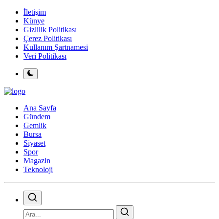
İletişim
Künye
Gizlilik Politikası
Çerez Politikası
Kullanım Şartnamesi
Veri Politikası
Ana Sayfa
Gündem
Gemlik
Bursa
Siyaset
Spor
Magazin
Teknoloji