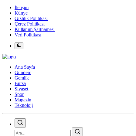
İletişim
Künye
Gizlilik Politikası
Çerez Politikası
Kullanım Şartnamesi
Veri Politikası
Ana Sayfa
Gündem
Gemlik
Bursa
Siyaset
Spor
Magazin
Teknoloji