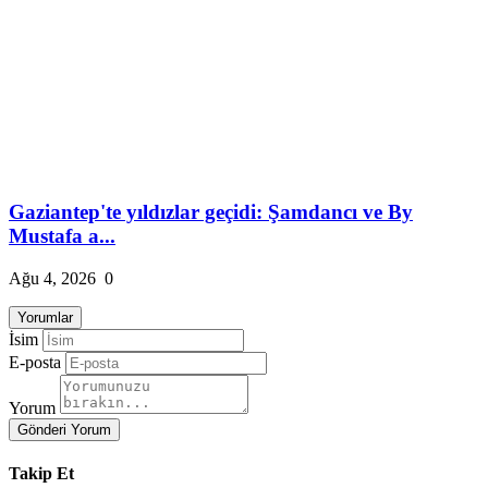
Gaziantep'te yıldızlar geçidi: Şamdancı ve By
Mustafa a...
Ağu 4, 2026
0
Yorumlar
İsim
E-posta
Yorum
Gönderi Yorum
Takip Et