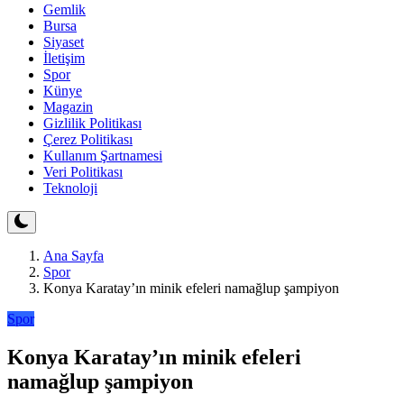
Gemlik
Bursa
Siyaset
İletişim
Spor
Künye
Magazin
Gizlilik Politikası
Çerez Politikası
Kullanım Şartnamesi
Veri Politikası
Teknoloji
Ana Sayfa
Spor
Konya Karatay’ın minik efeleri namağlup şampiyon
Spor
Konya Karatay’ın minik efeleri
namağlup şampiyon