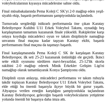
voleybolcularının kıyasıya mücadelesine sahne oldu.
Final müsabakalarında Pema Koleji C SK'yi 2-0 mağlup eden yeşil-
siyahlı ekip, başarılı performansını şampiyonlukla taçlandırdı.
Turnuvada sergilediği istikrarlı performansla öne çıkan Karatay
Belediyespor Kulübü U11 Erkek Voleybol Takımı, oynadığı beş
karşılaşmanın tamamını kazanarak finale yükseldi. Rakiplerine karşı
ortaya koyduğu mücadeleci oyun ve takım disipliniyle namağlup
unvanını final maçına kadar taşıyan Karatay ekibi, başarılı
performansını final maçına da taşımayı başardı.
Final karşılaşmasında Pema Koleji C SK ile karşılaşan Karatay
Belediyespor, ilk seti 25-23 kazanarak üstünlüğü ele geçirdi. İkinci
sette etkili oyununu sürdüren mavi-beyazlılar, 25-12'lik skorla
rakibini 2-0 mağlup ederek Minik Erkekler Gelişim Ligi'ni
namağlup olarak tamamlayarak Konya Şampiyonu oldu.
Disiplinli oyun anlayışı, mücadeleci performansı ve takım ruhuyla
takdir toplayan Karatay Belediyespor U11 Erkek Voleybol Takımı,
elde ettiği bu önemli başarıyla ilçeye büyük bir gurur yaşattı.
Altyapıya verilen emeğin karşılığını şampiyonlukla taçlandıran
Karatay Belediyespor, geleceğin başarılı voleybolcularını yetiştirme
yolunda önemli bir başarıya daha imza attı.