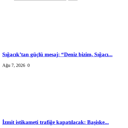
Sığacık’tan güçlü mesaj: “Deniz bizim, Sığacı...
Ağu 7, 2026
0
İzmit istikameti trafiğe kapatılacak: Başiske...