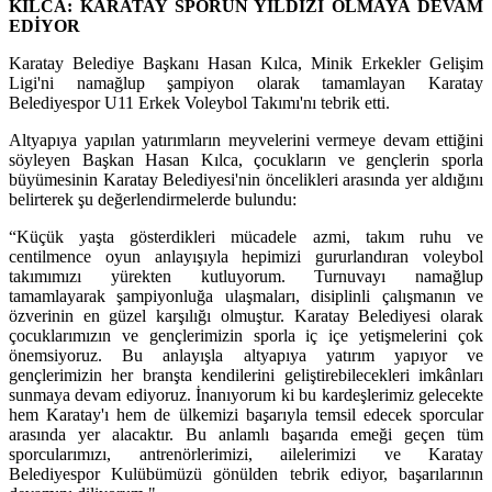
KILCA: KARATAY SPORUN YILDIZI OLMAYA DEVAM
EDİYOR
Karatay Belediye Başkanı Hasan Kılca, Minik Erkekler Gelişim
Ligi'ni namağlup şampiyon olarak tamamlayan Karatay
Belediyespor U11 Erkek Voleybol Takımı'nı tebrik etti.
Altyapıya yapılan yatırımların meyvelerini vermeye devam ettiğini
söyleyen Başkan Hasan Kılca, çocukların ve gençlerin sporla
büyümesinin Karatay Belediyesi'nin öncelikleri arasında yer aldığını
belirterek şu değerlendirmelerde bulundu:
“Küçük yaşta gösterdikleri mücadele azmi, takım ruhu ve
centilmence oyun anlayışıyla hepimizi gururlandıran voleybol
takımımızı yürekten kutluyorum. Turnuvayı namağlup
tamamlayarak şampiyonluğa ulaşmaları, disiplinli çalışmanın ve
özverinin en güzel karşılığı olmuştur. Karatay Belediyesi olarak
çocuklarımızın ve gençlerimizin sporla iç içe yetişmelerini çok
önemsiyoruz. Bu anlayışla altyapıya yatırım yapıyor ve
gençlerimizin her branşta kendilerini geliştirebilecekleri imkânları
sunmaya devam ediyoruz. İnanıyorum ki bu kardeşlerimiz gelecekte
hem Karatay'ı hem de ülkemizi başarıyla temsil edecek sporcular
arasında yer alacaktır. Bu anlamlı başarıda emeği geçen tüm
sporcularımızı, antrenörlerimizi, ailelerimizi ve Karatay
Belediyespor Kulübümüzü gönülden tebrik ediyor, başarılarının