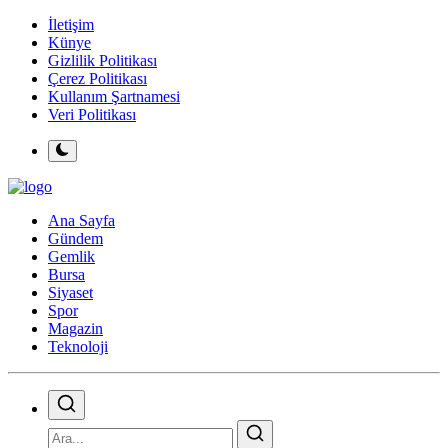
İletişim
Künye
Gizlilik Politikası
Çerez Politikası
Kullanım Şartnamesi
Veri Politikası
Ana Sayfa
Gündem
Gemlik
Bursa
Siyaset
Spor
Magazin
Teknoloji