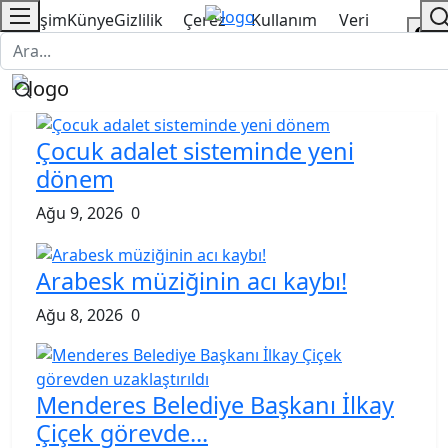
İletişim
Künye
Gizlilik
Çerez
Kullanım
Veri
Politikası
Politikası
Şartnamesi
Politikası
Çocuk adalet sisteminde yeni
dönem
Ağu 9, 2026
0
Arabesk müziğinin acı kaybı!
Ağu 8, 2026
0
Menderes Belediye Başkanı İlkay
Çiçek görevde...