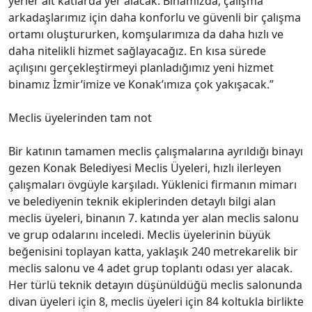
planda tutuldu
Konak Belediyesi’nin, 2’si bodrum, 8’i normal ve biri
asma kattan oluşan, yaklaşık 12 bin metrekarelik inşaat
alanına sahip yeni hizmet binasının yapımında son
aşamaya gelindi. Teknik altyapısı zemine oturtulan
binada her katın kendine özel toplantı odaları olacak.
Açık ofis şeklinde planlanan çalışma alanları sayesinde,
belediye personeli için ferah bir çalışma ortamı
sağlanırken vatandaş için şeffaflık ön planda olacak.
Bodrum katlarda sığınak, su depoları, teknik hacimler
ve otopark yer alacak. Vatandaşın belediyeyle ilk temas
kurduğu zemin kat, aynı zamanda bir sanat galerisine
de ev sahipliği yapacak. Sanatın ve modern mimarinin
oluşturacağı aydınlık bir binaya adım atan vatandaşı,
giriş katında Basın, Yayın ve Halkla İlişkiler
Müdürlüğünün güler yüzlü personeli karşılayacak.
Zeminin üstünde yer alan asma kattan itibaren binanın
ilk katlarında vatandaşın sık uğradığı müdürlükler