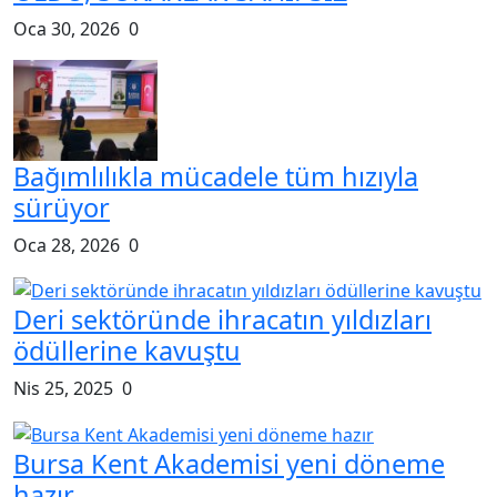
Oca 28, 2026
0
Nöbetçi Eczane
Gemlik Haber Ajansı, Gemlik’in ve bölgenin nabzını
tutan, doğru ve tarafsız haberciliği ilke edinmiş yerel bir
haber platformudur. İlçede yaşanan gelişmeleri hızlı,