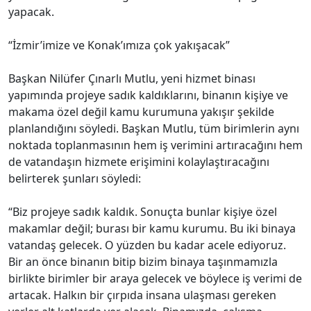
Meclis üyelerinden tam not
Bir katının tamamen meclis çalışmalarına ayrıldığı binayı
gezen Konak Belediyesi Meclis Üyeleri, hızlı ilerleyen
çalışmaları övgüyle karşıladı. Yüklenici firmanın mimarı
ve belediyenin teknik ekiplerinden detaylı bilgi alan
meclis üyeleri, binanın 7. katında yer alan meclis salonu
ve grup odalarını inceledi. Meclis üyelerinin büyük
beğenisini toplayan katta, yaklaşık 240 metrekarelik bir
meclis salonu ve 4 adet grup toplantı odası yer alacak.
Her türlü teknik detayın düşünüldüğü meclis salonunda
divan üyeleri için 8, meclis üyeleri için 84 koltukla birlikte
49 adet izleyici, 5 engelli ve 6 basın koltuğu olacak.
Meclis üyeleri grup toplantılarını ve sunumlarını rahatça
gerçekleştirebilecek.
Bina tasarımında şeffaflık ve vatandaşın kolay erişimi ön