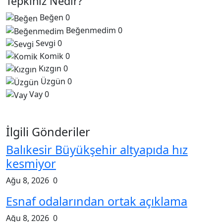
Kapsamlı Bakım Çal...
Ağu 8, 2026
0
Arabesk müziğinin acı kaybı!
Ağu 8, 2026
0
Toplu taşımaya sıkı denetim
Ağu 8, 2026
0
Yorumlar
İsim
E-posta