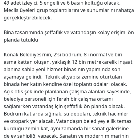
konumlanacak. Son katlarda Başkan Yardımcıları,
Başkanlık Makamı, Meclis Salonu ve Grup Odaları
olacak. Binanın en üst katına ise İzmir’in simgelerinden
Kültürpark manzarasını gören bir kafeterya alanı
yapılacak.
Kaynak: (BYZHA) Beyaz Haber Ajansı
Tepkiniz Nedir?
Beğen
0
Beğenmedim
0
Sevgi
0
Komik
0