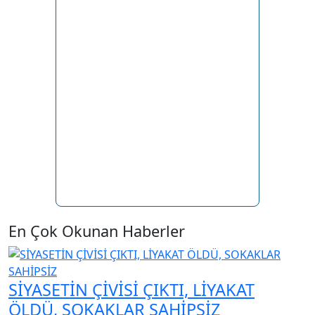
Bağımlılıkla mücadele tüm hızıyla
sürüyor
Oca 28, 2026
0
Deri sektöründe ihracatın yıldızları
ödüllerine kavuştu
Nis 25, 2025
0
Bursa Kent Akademisi yeni döneme
hazır
Oca 28, 2026
0
Doğayla iç içe yarıyıl tatili kampı