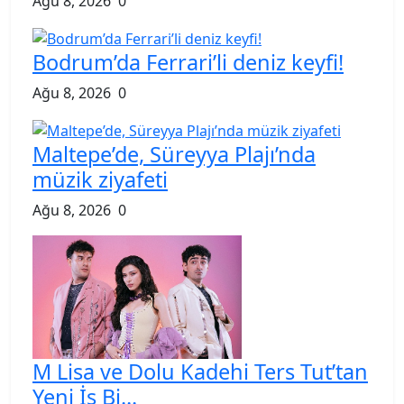
Ağu 8, 2026
0
Bodrum’da Ferrari’li deniz keyfi!
Ağu 8, 2026
0
Maltepe’de, Süreyya Plajı’nda
müzik ziyafeti
Ağu 8, 2026
0
M Lisa ve Dolu Kadehi Ters Tut’tan
Yeni İş Bi...