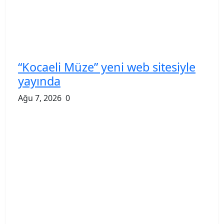
E-KİP’e Türkiye’nin Dijital
Dönüşüm Ödülü... ...
Ağu 7, 2026
0
Türk Tarih Kurumu’ndan tarihi
içerikler tek p...
Ağu 6, 2026
0
Ana Sayfa
Gündem
Gemlik