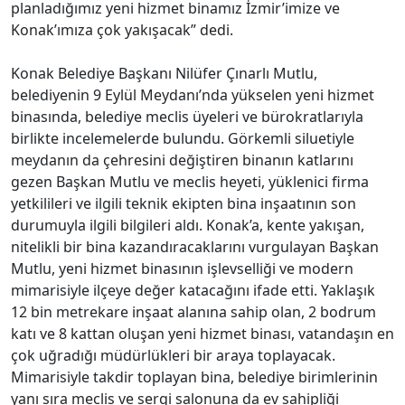
yapımında projeye sadık kaldıklarını, binanın kişiye ve
makama özel değil kamu kurumuna yakışır şekilde
planlandığını söyledi. Başkan Mutlu, tüm birimlerin aynı
noktada toplanmasının hem iş verimini artıracağını hem
de vatandaşın hizmete erişimini kolaylaştıracağını
belirterek şunları söyledi:
“Biz projeye sadık kaldık. Sonuçta bunlar kişiye özel
makamlar değil; burası bir kamu kurumu. Bu iki binaya
vatandaş gelecek. O yüzden bu kadar acele ediyoruz.
Bir an önce binanın bitip bizim binaya taşınmamızla
birlikte birimler bir araya gelecek ve böylece iş verimi de
artacak. Halkın bir çırpıda insana ulaşması gereken
yerler alt katlarda yer alacak. Binamızda, çalışma
arkadaşlarımız için daha konforlu ve güvenli bir çalışma
ortamı oluştururken, komşularımıza da daha hızlı ve
daha nitelikli hizmet sağlayacağız. En kısa sürede
açılışını gerçekleştirmeyi planladığımız yeni hizmet
binamız İzmir’imize ve Konak’ımıza çok yakışacak.”