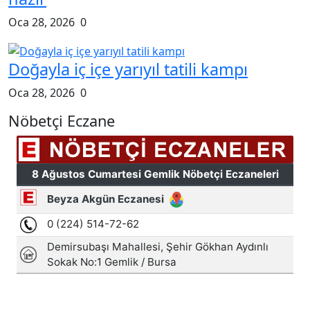
şeffaf ve güvenilir bir şekilde kamuoyuna aktarmayı
amaçlar.
Trend Olan Gönderiler
Gemlik Açık Ceza İnfaz Kurumu'ndan
15 Temmuz'da anlamlı...
Tem 13, 2026
0