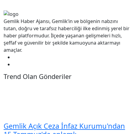
Gemlik, Türkiye Tırmanma
Şampiyonası Heyecanına Bir Kez...
Tem 20, 2026
0
Osmangazi’de Lale Karabıyık’ın Adı
Çocukların Neşesinde...
Tem 22, 2026
0
Bülten
En son haberleri, güncellemeleri ve özel teklifleri
doğrudan gelen kutunuza almak için aboneler listemize
katılın