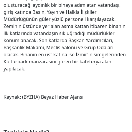
Kızgın
0
Üzgün
0
Vay
0
İlgili Gönderiler
Balıkesir Büyükşehir altyapıda hız
kesmiyor
Ağu 8, 2026
0
Esnaf odalarından ortak açıklama
Ağu 8, 2026
0
KARBEM’den LGS’de yüzde 95,7 başarı
Ağu 8, 2026
0
Burhaniye'de Park ve Yeşil Alanlarda