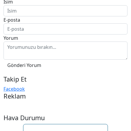
En Çok Okunan Haberler
SİYASETİN ÇİVİSİ ÇIKTI, LİYAKAT
ÖLDÜ, SOKAKLAR SAHİPSİZ
Oca 30, 2026
0