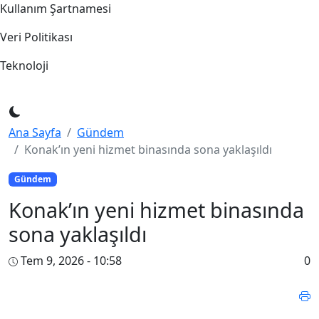
Konak Belediyesi Meclis Üyeleriyle birlikte, yapımında
son aşamaya gelinen yeni hizmet binasında
incelemelerde bulunan Başkan Nilüfer Çınarlı Mutlu,
“Binamızda, çalışma arkadaşlarımız için daha konforlu
ve güvenli bir çalışma ortamı oluştururken,
komşularımıza da daha hızlı ve daha nitelikli hizmet
sağlayacağız. En kısa sürede açılışını gerçekleştirmeyi
planladığımız yeni hizmet binamız İzmir’imize ve
Konak’ımıza çok yakışacak” dedi.
Konak Belediye Başkanı Nilüfer Çınarlı Mutlu,
belediyenin 9 Eylül Meydanı’nda yükselen yeni hizmet