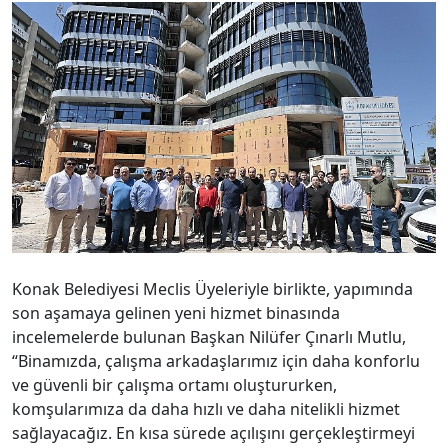
binasında, belediye meclis üyeleri ve bürokratlarıyla
birlikte incelemelerde bulundu. Görkemli siluetiyle
meydanın da çehresini değiştiren binanın katlarını
gezen Başkan Mutlu ve meclis heyeti, yüklenici firma
yetkilileri ve ilgili teknik ekipten bina inşaatının son
durumuyla ilgili bilgileri aldı. Konak’a, kente yakışan,
nitelikli bir bina kazandıracaklarını vurgulayan Başkan
Mutlu, yeni hizmet binasının işlevselliği ve modern
mimarisiyle ilçeye değer katacağını ifade etti. Yaklaşık
12 bin metrekare inşaat alanına sahip olan, 2 bodrum
katı ve 8 kattan oluşan yeni hizmet binası, vatandaşın en
çok uğradığı müdürlükleri bir araya toplayacak.
Mimarisiyle takdir toplayan bina, belediye birimlerinin
yanı sıra meclis ve sergi salonuna da ev sahipliği
yapacak.
“İzmir’imize ve Konak’ımıza çok yakışacak”
Başkan Nilüfer Çınarlı Mutlu, yeni hizmet binası