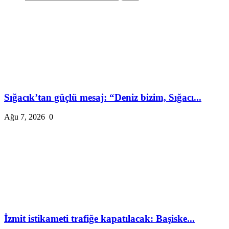
Sığacık’tan güçlü mesaj: “Deniz bizim, Sığacı...
Ağu 7, 2026
0
İzmit istikameti trafiğe kapatılacak: Başiske...