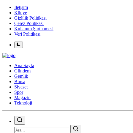
İletişim
Künye
Gizlilik Politikası
Çerez Politikası
Kullanım Şartnamesi
Veri Politikası
Ana Sayfa
Gündem
Gemlik
Bursa
Siyaset
Spor
Magazin
Teknoloji