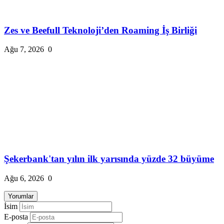
Zes ve Beefull Teknoloji’den Roaming İş Birliği
Ağu 7, 2026
0
Şekerbank'tan yılın ilk yarısında yüzde 32 büyüme
Ağu 6, 2026
0
Yorumlar
İsim
E-posta