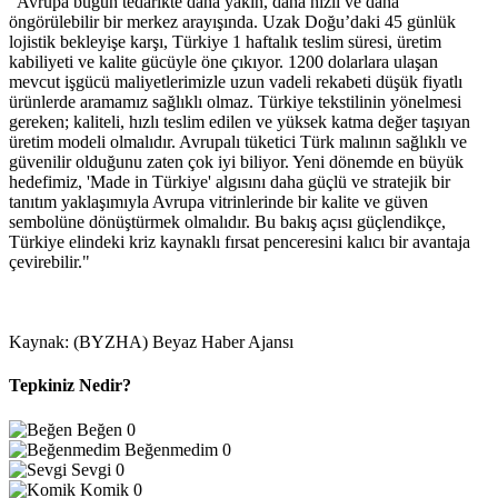
"Avrupa bugün tedarikte daha yakın, daha hızlı ve daha
öngörülebilir bir merkez arayışında. Uzak Doğu’daki 45 günlük
lojistik bekleyişe karşı, Türkiye 1 haftalık teslim süresi, üretim
kabiliyeti ve kalite gücüyle öne çıkıyor. 1200 dolarlara ulaşan
mevcut işgücü maliyetlerimizle uzun vadeli rekabeti düşük fiyatlı
ürünlerde aramamız sağlıklı olmaz. Türkiye tekstilinin yönelmesi
gereken; kaliteli, hızlı teslim edilen ve yüksek katma değer taşıyan
üretim modeli olmalıdır. Avrupalı tüketici Türk malının sağlıklı ve
güvenilir olduğunu zaten çok iyi biliyor. Yeni dönemde en büyük
hedefimiz, 'Made in Türkiye' algısını daha güçlü ve stratejik bir
tanıtım yaklaşımıyla Avrupa vitrinlerinde bir kalite ve güven
sembolüne dönüştürmek olmalıdır. Bu bakış açısı güçlendikçe,
Türkiye elindeki kriz kaynaklı fırsat penceresini kalıcı bir avantaja
çevirebilir."
Kaynak: (BYZHA) Beyaz Haber Ajansı
Tepkiniz Nedir?
Beğen
0
Beğenmedim
0
Sevgi
0
Komik
0