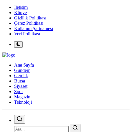
İletişim
Künye
Gizlilik Politikası
Çerez Politikası
Kullanım Şartnamesi
Veri Politikası
Ana Sayfa
Gündem
Gemlik
Bursa
Siyaset
Spor
Magazin
Teknoloji