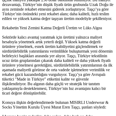
dezavantajı, Türkiye’nin düşük fiyatlı ürün grubunda Uzak Doğu ile
aynı zeminde rekabet etmesini giderek zorlaştırıyor. Taşçı’ya göre
Türkiye’nin önündeki yeni rekabet alanı; daha kaliteli, hızlı teslim
edilen ve yüksek katma değer taşıyan üretim modeliyle şekilleniyor.
Rekabetin Yeni Zemini Katma Değerli Üretim ve Lüks Algısı
Sektörde kalıcı avantaj yaratmak için üretimi yalnızca maliyet
hesabıyla yönetmek artık yeterli değil. Yüksek katma değerli
ürünlere yönelmek, esnek üretim kabiliyetini güçlendirmek ve
sürdürülebilirlik yatırımlarını verimlilikle buluşturmak yeni dönemin
belirleyici başlıkları arasında yer alıyor. Taşçı, Türkiye tekstilinin
ucuz ürün gruplarından çıkarak daha kaliteli ve daha yüksek fiyatlı
ürünlere yönelmesi gerektiğini, sürdürülebilirlik yatırımlarının da ilk
aşamada maliyetli görünse de orta vadede işletmelere verimlilik ve
rekabet gücü kazandırdığını vurguluyor. Taşçı’ya göre Avrupalı
tüketici "Made in Türkiye" etiketini kalite ve güvenle
ilişkilendiriyor. Bu algının daha güçlü ve stratejik bir tanıtım
yaklaşımıyla desteklenmesi, Türkiye’nin hız avantajını kalıcı bir
ticari değere dönüştürebilir.
Konuya ilişkin değerlendirmede bulunan MISIRLI Underwear &
Socks Yönetim Kurulu Üyesi Murat Eren Taşçı, şunları söyledi: