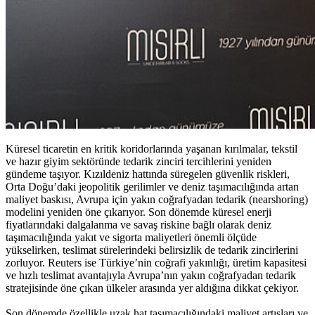
Küresel ticaretin en kritik koridorlarında yaşanan kırılmalar, tekstil
ve hazır giyim sektöründe tedarik zinciri tercihlerini yeniden
gündeme taşıyor. Kızıldeniz hattında süregelen güvenlik riskleri,
Orta Doğu’daki jeopolitik gerilimler ve deniz taşımacılığında artan
maliyet baskısı, Avrupa için yakın coğrafyadan tedarik (nearshoring)
modelini yeniden öne çıkarıyor. Son dönemde küresel enerji
fiyatlarındaki dalgalanma ve savaş riskine bağlı olarak deniz
taşımacılığında yakıt ve sigorta maliyetleri önemli ölçüde
yükselirken, teslimat sürelerindeki belirsizlik de tedarik zincirlerini
zorluyor. Reuters ise Türkiye’nin coğrafi yakınlığı, üretim kapasitesi
ve hızlı teslimat avantajıyla Avrupa’nın yakın coğrafyadan tedarik
stratejisinde öne çıkan ülkeler arasında yer aldığına dikkat çekiyor.
Son dönemde özellikle uzak hat taşımacılığındaki maliyet artışları ve