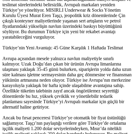
teslimat sürelerindeki belirsizlik, Avrupalı markaları yeniden
Türkiye’ye yöneltiyor. MISIRLI Underwear & Socks Yönetim
Kurulu Üyesi Murat Eren Taşçı, jeopolitik kriz dönemlerinde Çin
çıkışlı konteyner maliyetlerinde yaşanan sert artışların ve petrol
fiyatlarındaki yükselişin navlun üzerindeki baskıyı büyüttüğünü
söylüyor. Bu durumun Türkiye için yeni bir rekabet avantajı
yaratabileceğini vurguluyor.
Türkiye’nin Yeni Avantajı: 45 Güne Karşılık 1 Haftada Teslimat
Avrupa açısından mesele yalnızca navlun maliyetiyle sınırlı
kalmıyor. Uzak Doğu’dan çıkan bir ürünün Avrupa limanlarına
ulaşması yaklaşık 35-45 günü bulurken, siparişlerin yolda daha uzun
süre kalması işletme sermayesinin daha geç dönmesine ve finansman
yükünün artmasına neden oluyor. Türkiye ise Avrupa’nın merkezine
karayoluyla yaklaşık bir hafta içinde ulaşabilme avantajına sahip.
Özellikle tüketim talebinin zayıf ancak öngörülemez seyrettiği
dönemlerde bu hız, yüksek çeviklik ve yönetilebilir tedarik
planlaması sayesinde Türkiye’yi Avrupalı markalar için güçlü bir
alternatif haline getiriyor.
Ancak bu fırsat penceresi Türkiye’ye otomatik bir fiyat üstünlüğü
sağlamıyor. Taşçı’nın paylaştığı verilere göre Türkiye’de ortalama
işçilik maliyeti 1.200 dolar seviyelerindeyken, Mısır’da nitelikli
işçilik maliyeti yaklaşık 250 dolar bandında bulunuyor. Bu maliyet