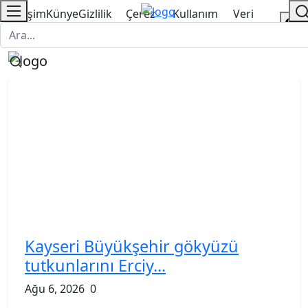
İletişim
Künye
Gizlilik
Çerez
Kullanım
Veri
Politikası
Politikası
Şartnamesi
Politikası
Kayseri Büyükşehir gökyüzü
tutkunlarını Erciy...
Ağu 6, 2026
0