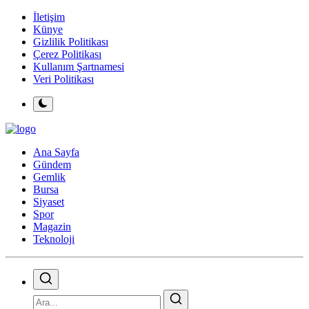
İletişim
Künye
Gizlilik Politikası
Çerez Politikası
Kullanım Şartnamesi
Veri Politikası
Ana Sayfa
Gündem
Gemlik
Bursa
Siyaset
Spor
Magazin
Teknoloji