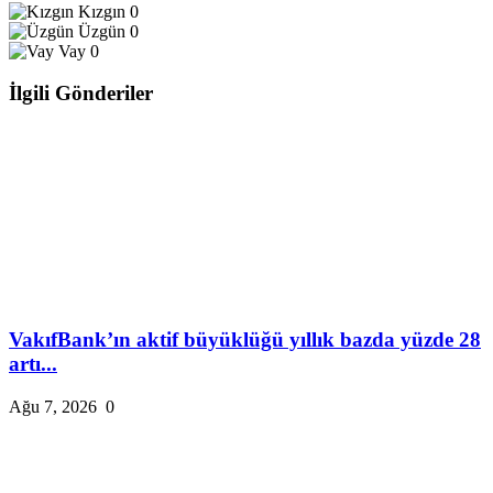
Kızgın
0
Üzgün
0
Vay
0
İlgili Gönderiler
VakıfBank’ın aktif büyüklüğü yıllık bazda yüzde 28
artı...
Ağu 7, 2026
0