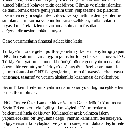
güncel bilgileri kolayca takip edebiliyor. Gümüş ve platin işlemleri
de dahil olmak üzere geniş yatırım ürün yelpazesine tek platform
üzerinden erişim sağlanırken, döviz ve kıymetli maden işlemlerine
sunulan alarm kurma ve emir bırakma özellikleri, kullanıcıların
piyasaları sürekli izlemek zorunda kalmadan fırsatları
değerlendirmesine imkân tanıyor.
Genç yatırımcıların finansal geleceğine katkı
Türkiye’nin önde gelen portföy yönetim şirketleri ile iş birliği yapan
ING, her yatırım tarzına uygun geniş bir fon yelpazesi sunuyor. ING
Türkiye’nin yatırım alanındaki dönüşümünde genç yatırımcılar da
önemli bir yer tutuyor. Türkiye’de Z kuşağına özel tasarlanan ilk
yatırım fonu olan GNZ ile gençlerin yatırım dünyasıyla erken yaşta
tanışması, tasarruf ve yatırım alışkanlığı kazanması destekleniyor.
Sezin Erken: Hedefimiz yatırımcıların karar yolculuğuna eşlik eden
bir platform olmak.
ING Türkiye Özel Bankacılık ve Yatırım Genel Müdür Yardımcısı
Sezin Erken, konuyla ilgili şunları söyledi: “Yatırımcıların
beklentileri hızla değişiyor. Kullanıcılar artık yalnızca işlem
yapabilecekleri bir uygulama değil, yatırım kararlarını destekleyen,
bilgiye erişimi kolaylaştıran ve yatırım süreçlerini daha anlaşılır hale