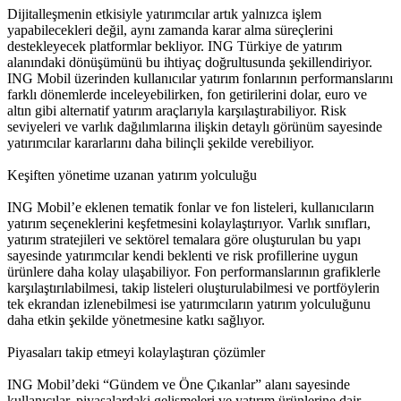
Dijitalleşmenin etkisiyle yatırımcılar artık yalnızca işlem
yapabilecekleri değil, aynı zamanda karar alma süreçlerini
destekleyecek platformlar bekliyor. ING Türkiye de yatırım
alanındaki dönüşümünü bu ihtiyaç doğrultusunda şekillendiriyor.
ING Mobil üzerinden kullanıcılar yatırım fonlarının performanslarını
farklı dönemlerde inceleyebilirken, fon getirilerini dolar, euro ve
altın gibi alternatif yatırım araçlarıyla karşılaştırabiliyor. Risk
seviyeleri ve varlık dağılımlarına ilişkin detaylı görünüm sayesinde
yatırımcılar kararlarını daha bilinçli şekilde verebiliyor.
Keşiften yönetime uzanan yatırım yolculuğu
ING Mobil’e eklenen tematik fonlar ve fon listeleri, kullanıcıların
yatırım seçeneklerini keşfetmesini kolaylaştırıyor. Varlık sınıfları,
yatırım stratejileri ve sektörel temalara göre oluşturulan bu yapı
sayesinde yatırımcılar kendi beklenti ve risk profillerine uygun
ürünlere daha kolay ulaşabiliyor. Fon performanslarının grafiklerle
karşılaştırılabilmesi, takip listeleri oluşturulabilmesi ve portföylerin
tek ekrandan izlenebilmesi ise yatırımcıların yatırım yolculuğunu
daha etkin şekilde yönetmesine katkı sağlıyor.
Piyasaları takip etmeyi kolaylaştıran çözümler
ING Mobil’deki “Gündem ve Öne Çıkanlar” alanı sayesinde
kullanıcılar, piyasalardaki gelişmeleri ve yatırım ürünlerine dair