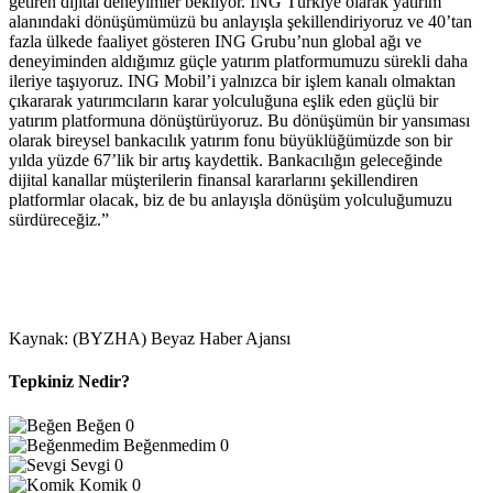
getiren dijital deneyimler bekliyor. ING Türkiye olarak yatırım
alanındaki dönüşümümüzü bu anlayışla şekillendiriyoruz ve 40’tan
fazla ülkede faaliyet gösteren ING Grubu’nun global ağı ve
deneyiminden aldığımız güçle yatırım platformumuzu sürekli daha
ileriye taşıyoruz. ING Mobil’i yalnızca bir işlem kanalı olmaktan
çıkararak yatırımcıların karar yolculuğuna eşlik eden güçlü bir
yatırım platformuna dönüştürüyoruz. Bu dönüşümün bir yansıması
olarak bireysel bankacılık yatırım fonu büyüklüğümüzde son bir
yılda yüzde 67’lik bir artış kaydettik. Bankacılığın geleceğinde
dijital kanallar müşterilerin finansal kararlarını şekillendiren
platformlar olacak, biz de bu anlayışla dönüşüm yolculuğumuzu
sürdüreceğiz.”
Kaynak: (BYZHA) Beyaz Haber Ajansı
Tepkiniz Nedir?
Beğen
0
Beğenmedim
0
Sevgi
0
Komik
0