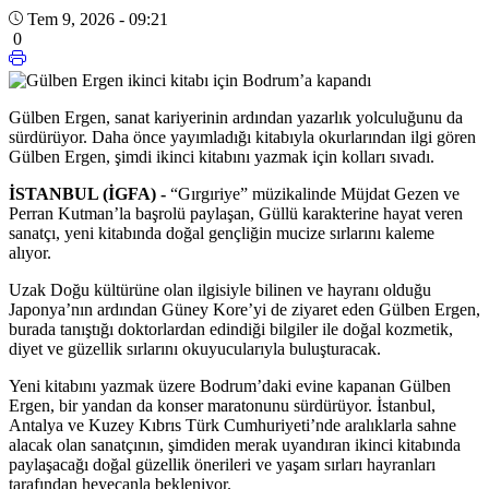
Tem 9, 2026 - 09:21
0
Gülben Ergen, sanat kariyerinin ardından yazarlık yolculuğunu da
sürdürüyor. Daha önce yayımladığı kitabıyla okurlarından ilgi gören
Gülben Ergen, şimdi ikinci kitabını yazmak için kolları sıvadı.
İSTANBUL (İGFA) -
“Gırgıriye” müzikalinde Müjdat Gezen ve
Perran Kutman’la başrolü paylaşan, Güllü karakterine hayat veren
sanatçı, yeni kitabında doğal gençliğin mucize sırlarını kaleme
alıyor.
Uzak Doğu kültürüne olan ilgisiyle bilinen ve hayranı olduğu
Japonya’nın ardından Güney Kore’yi de ziyaret eden Gülben Ergen,
burada tanıştığı doktorlardan edindiği bilgiler ile doğal kozmetik,
diyet ve güzellik sırlarını okuyucularıyla buluşturacak.
Yeni kitabını yazmak üzere Bodrum’daki evine kapanan Gülben
Ergen, bir yandan da konser maratonunu sürdürüyor. İstanbul,
Antalya ve Kuzey Kıbrıs Türk Cumhuriyeti’nde aralıklarla sahne
alacak olan sanatçının, şimdiden merak uyandıran ikinci kitabında
paylaşacağı doğal güzellik önerileri ve yaşam sırları hayranları
tarafından heyecanla bekleniyor.