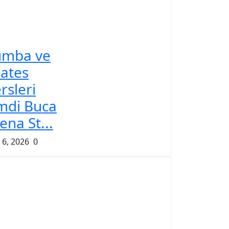
umba ve
lates
rsleri
mdi Buca
ena St...
 6, 2026
0