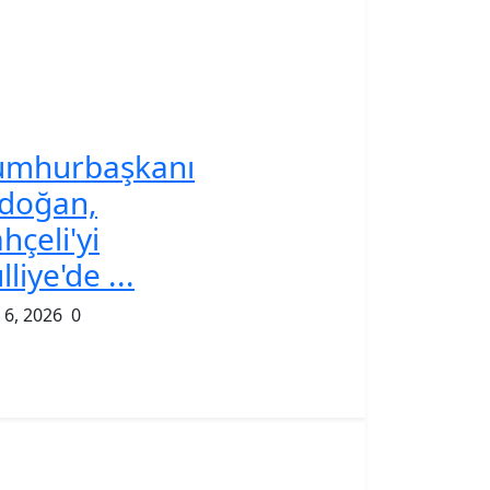
umhurbaşkanı
doğan,
hçeli'yi
lliye'de ...
 6, 2026
0