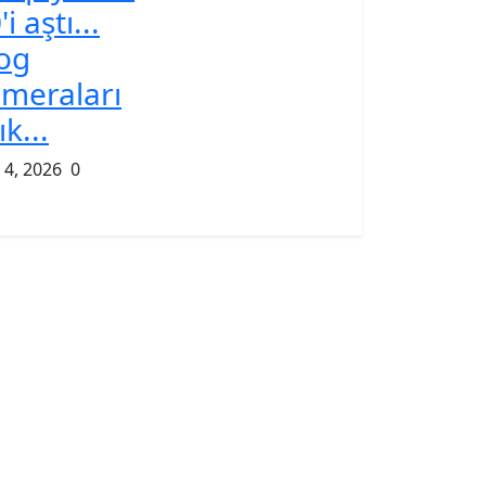
'i aştı...
og
meraları
ık...
 4, 2026
0