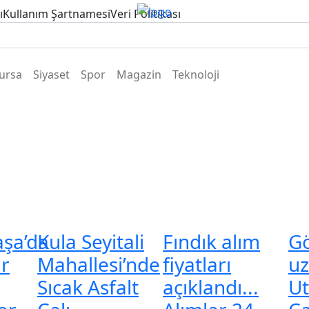
ı
Kullanım Şartnamesi
Veri Politikası
ursa
Siyaset
Spor
Magazin
Teknoloji
şa’da
Kula Seyitali
Fındık alım
G
ar
Mahallesi’nde
fiyatları
uz
Sıcak Asfalt
açıklandı...
Ut