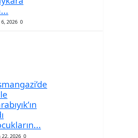
aykara
...
 6, 2026
0
smangazi’de
le
rabıyık’ın
ı
cukların...
 22, 2026
0