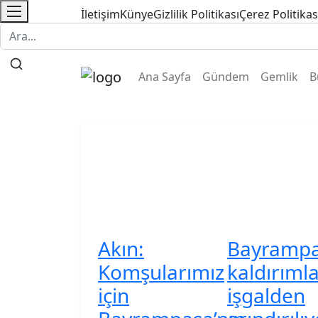
İletişim
Künye
Gizlilik Politikası
Çerez Politikas
Ana Sayfa
Gündem
Gemlik
B
Akın:
Bayrampa
Komşularımız
kaldırıml
için
işgalden