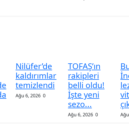
Nilüfer’de
TOFAŞ’ın
B
kaldırımlar
rakipleri
İn
de
temizlendi
belli oldu!
le
da
İşte yeni
vi
Ağu 6, 2026
0
sezo...
çı
Ağu 6, 2026
0
Ağu