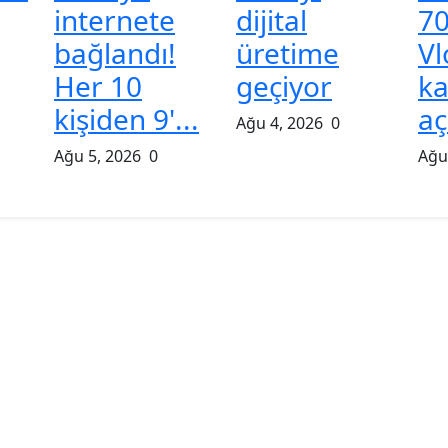
internete
dijital
70
bağlandı!
üretime
Vl
Her 10
geçiyor
ka
kişiden 9'...
aç
Ağu 4, 2026
0
Ağu 5, 2026
0
Ağu