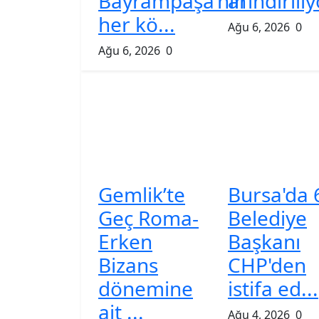
Bayrampaşa’nın
arındırılı
her kö...
Ağu 6, 2026
0
Ağu 6, 2026
0
Gemlik’te
Bursa'da 
Geç Roma-
Belediye
Erken
Başkanı
Bizans
CHP'den
dönemine
istifa ed...
ait ...
Ağu 4, 2026
0