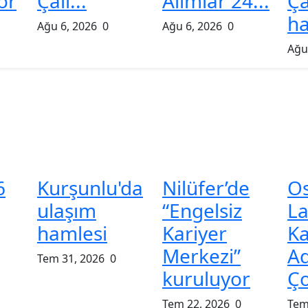
yor
Çalı...
Alımlar 24...
Ç
ha
Ağu 6, 2026
0
Ağu 6, 2026
0
Ağu
6
Kurşunlu'da
Nilüfer’de
O
ulaşım
“Engelsiz
La
hamlesi
Kariyer
Ka
Merkezi”
Ad
Tem 31, 2026
0
kuruluyor
Ço
Tem 22, 2026
0
Tem