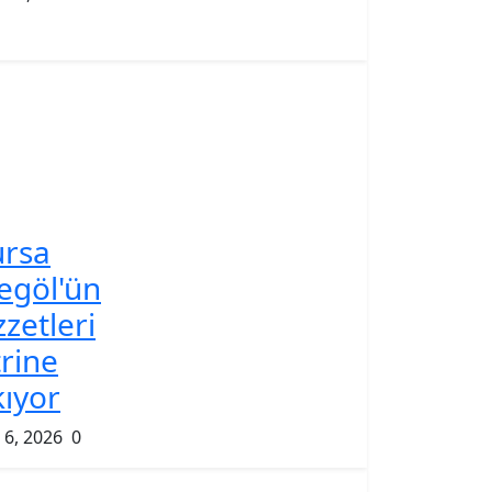
ursa
egöl'ün
zzetleri
trine
kıyor
 6, 2026
0