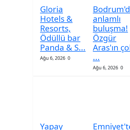
Gloria
Bodrum'd
Hotels &
anlamlı
Resorts,
buluşma!
Ödüllü bar
Özgür
Panda & S...
Aras'ın ço
...
Ağu 6, 2026
0
Ağu 6, 2026
0
Yapay
Emniyet't