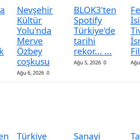
a
Nevşehir
BLOK3'ten
F
Kültür
Spotify
İs
Yolu'nda
Türkiye'de
Ti
Merve
tarihi
İs
k
Özbey
rekor... ...
Fi
coşkusu
Ağu 5, 2026
0
Ağu
Ağu 6, 2026
0
en
Türkiye
Sanayi
Ta