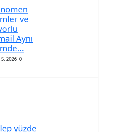
enomen
imler ve
vorlu
mail Aynı
lmde...
 5, 2026
0
lep yüzde