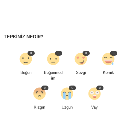
TEPKINIZ NEDIR?
0
0
0
0
Beğen
Beğenmed
Sevgi
Komik
im
0
0
0
Kızgın
Üzgün
Vay