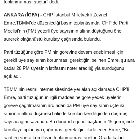
toplanmaması suçtur" dedi.
Künye
ANKARA (İGFA) -
CHP İstanbul Milletvekili Zeynel
Magazin
Emre,TBMM'de düzenlediği basın toplantısında, CHP'de Parti
Meclisi'nin (PM) yeterli üye sayısının altına düştüğünü öne
Gizlilik Politikası
sürerek olağanüstü kurultay çağrısında bulundu.
Parti tüzüğüne göre PM'nin görevine devam edebilmesi için
Çerez Politikası
gerekli üye sayısının korunması gerektiğini belirten Emre, şu ana
Kullanım Şartnamesi
kadar 28 PM üyesinin istifasını noter aracılığıyla sunduğunu
açıkladı.
Veri Politikası
TBMM'nin resmi internet sitesinde yer alan açıklamada CHP'li
Emre, parti tüzüğünün ilgili maddesine göre yedek üyelerin
Teknoloji
göreve çağrılmasının ardından da PM üye sayısının üçte iki
sınırının altına düşmesi halinde kurulun kendiliğinden düşmüş
sayılacağını savundu. Bu durumda genel başkanın 45 gün içinde
kurultayı toplantıya çağırması gerektiğini ifade eden Emre, "Bu
saatten sonra kurultayın toplanmaması suçtur. Orada kalan