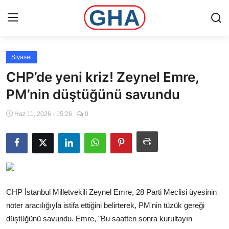
Siyaset
Ana Sayfa
CHP’de yeni kriz! Zeynel Emre,
Gündem
PM’nin düştüğünü savundu
Haz 11, 2026 - 15:26
0
Gemlik
Bursa
Siyaset
İletişim
CHP İstanbul Milletvekili Zeynel Emre, 28 Parti Meclisi üyesinin
noter aracılığıyla istifa ettiğini belirterek, PM'nin tüzük gereği
Spor
düştüğünü savundu. Emre, "Bu saatten sonra kurultayın