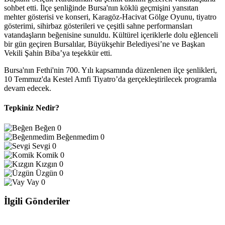
sohbet etti. İlçe şenliğinde Bursa'nın köklü geçmişini yansıtan
mehter gösterisi ve konseri, Karagöz-Hacivat Gölge Oyunu, tiyatro
gösterimi, sihirbaz gösterileri ve çeşitli sahne performansları
vatandaşların beğenisine sunuldu. Kültürel içeriklerle dolu eğlenceli
bir gün geçiren Bursalılar, Büyükşehir Belediyesi’ne ve Başkan
Vekili Şahin Biba’ya teşekkür etti.
Bursa'nın Fethi'nin 700. Yılı kapsamında düzenlenen ilçe şenlikleri,
10 Temmuz'da Kestel Amfi Tiyatro’da gerçekleştirilecek programla
devam edecek.
Tepkiniz Nedir?
Beğen
0
Beğenmedim
0
Sevgi
0
Komik
0
Kızgın
0
Üzgün
0
Vay
0
İlgili Gönderiler