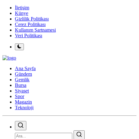
İletişim
Künye
Gizlilik Politikası
Çerez Politikası
Kullanım Şartnamesi
Veri Politikası
Ana Sayfa
Gündem
Gemlik
Bursa
Siyaset
Spor
Magazin
Teknoloji