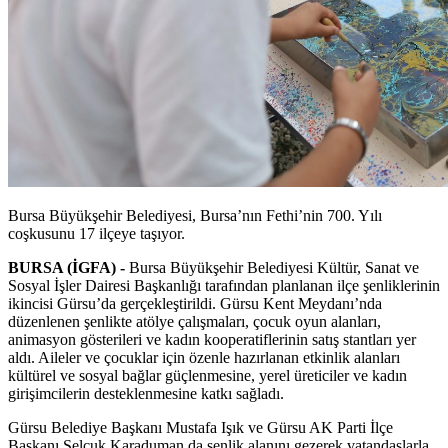
Bursa Büyükşehir Belediyesi, Bursa’nın Fethi’nin 700. Yılı
coşkusunu 17 ilçeye taşıyor.
BURSA (İGFA) -
Bursa Büyükşehir Belediyesi Kültür, Sanat ve
Sosyal İşler Dairesi Başkanlığı tarafından planlanan ilçe şenliklerinin
ikincisi Gürsu’da gerçekleştirildi. Gürsu Kent Meydanı’nda
düzenlenen şenlikte atölye çalışmaları, çocuk oyun alanları,
animasyon gösterileri ve kadın kooperatiflerinin satış stantları yer
aldı. Aileler ve çocuklar için özenle hazırlanan etkinlik alanları
kültürel ve sosyal bağlar güçlenmesine, yerel üreticiler ve kadın
girişimcilerin desteklenmesine katkı sağladı.
Gürsu Belediye Başkanı Mustafa Işık ve Gürsu AK Parti İlçe
Başkanı Selçuk Karaduman da şenlik alanını gezerek vatandaşlarla