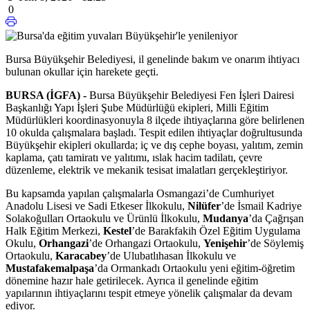
0
Bursa Büyükşehir Belediyesi, il genelinde bakım ve onarım ihtiyacı
bulunan okullar için harekete geçti.
BURSA (İGFA) -
Bursa Büyükşehir Belediyesi Fen İşleri Dairesi
Başkanlığı Yapı İşleri Şube Müdürlüğü ekipleri, Milli Eğitim
Müdürlükleri koordinasyonuyla 8 ilçede ihtiyaçlarına göre belirlenen
10 okulda çalışmalara başladı. Tespit edilen ihtiyaçlar doğrultusunda
Büyükşehir ekipleri okullarda; iç ve dış cephe boyası, yalıtım, zemin
kaplama, çatı tamiratı ve yalıtımı, ıslak hacim tadilatı, çevre
düzenleme, elektrik ve mekanik tesisat imalatları gerçekleştiriyor.
Bu kapsamda yapılan çalışmalarla Osmangazi’de Cumhuriyet
Anadolu Lisesi ve Sadi Etkeser İlkokulu,
Nilüfer
’de İsmail Kadriye
Solakoğulları Ortaokulu ve Ürünlü İlkokulu,
Mudanya
’da Çağrışan
Halk Eğitim Merkezi,
Kestel
’de Barakfakih Özel Eğitim Uygulama
Okulu,
Orhangazi
’de Orhangazi Ortaokulu,
Yenişehir
’de Söylemiş
Ortaokulu,
Karacabey
’de Ulubatlıhasan İlkokulu ve
Mustafakemalpaşa
’da Ormankadı Ortaokulu yeni eğitim-öğretim
dönemine hazır hale getirilecek. Ayrıca il genelinde eğitim
yapılarının ihtiyaçlarını tespit etmeye yönelik çalışmalar da devam
ediyor.