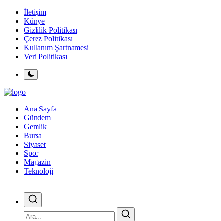
İletişim
Künye
Gizlilik Politikası
Çerez Politikası
Kullanım Şartnamesi
Veri Politikası
Ana Sayfa
Gündem
Gemlik
Bursa
Siyaset
Spor
Magazin
Teknoloji