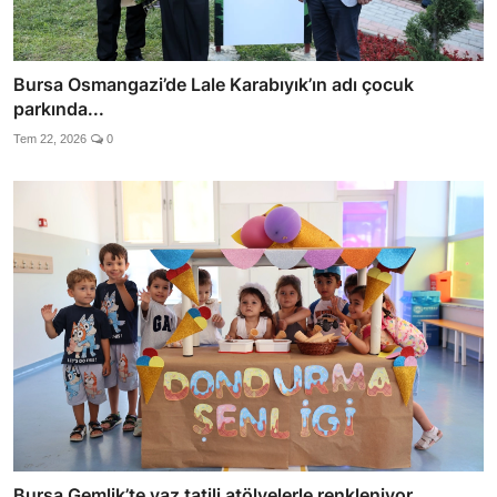
Bursa Osmangazi’de Lale Karabıyık’ın adı çocuk
parkında...
Tem 22, 2026
0
Bursa Gemlik’te yaz tatili atölyelerle renkleniyor