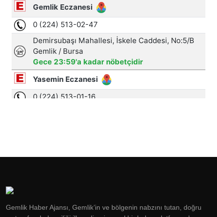
Gemlik Haber Ajansı, Gemlik’in ve bölgenin nabzını tutan, doğru