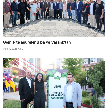
Gemlik'te aşureler Biba ve Varank'tan
Tem 4, 2026
0