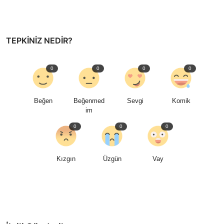
TEPKINIZ NEDIR?
0
0
0
0
Beğen
Beğenmed
Sevgi
Komik
im
0
0
0
Kızgın
Üzgün
Vay