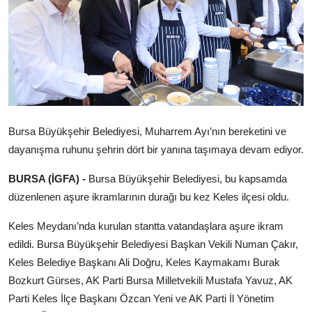
Künye
Magazin
Gizlilik Politikası
Çerez Politikası
Bursa Büyükşehir Belediyesi, Muharrem Ayı’nın bereketini ve
dayanışma ruhunu şehrin dört bir yanına taşımaya devam ediyor.
Kullanım Şartnamesi
BURSA (İGFA) -
Bursa Büyükşehir Belediyesi, bu kapsamda
Veri Politikası
düzenlenen aşure ikramlarının durağı bu kez Keles ilçesi oldu.
Teknoloji
Keles Meydanı’nda kurulan stantta vatandaşlara aşure ikram
edildi. Bursa Büyükşehir Belediyesi Başkan Vekili Numan Çakır,
Keles Belediye Başkanı Ali Doğru, Keles Kaymakamı Burak
Bozkurt Gürses, AK Parti Bursa Milletvekili Mustafa Yavuz, AK
Parti Keles İlçe Başkanı Özcan Yeni ve AK Parti İl Yönetim