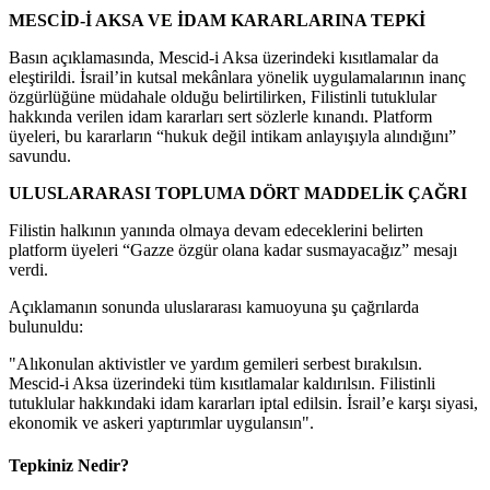
MESCİD-İ AKSA VE İDAM KARARLARINA TEPKİ
Basın açıklamasında, Mescid-i Aksa üzerindeki kısıtlamalar da
eleştirildi. İsrail’in kutsal mekânlara yönelik uygulamalarının inanç
özgürlüğüne müdahale olduğu belirtilirken, Filistinli tutuklular
hakkında verilen idam kararları sert sözlerle kınandı. Platform
üyeleri, bu kararların “hukuk değil intikam anlayışıyla alındığını”
savundu.
ULUSLARARASI TOPLUMA DÖRT MADDELİK ÇAĞRI
Filistin halkının yanında olmaya devam edeceklerini belirten
platform üyeleri “Gazze özgür olana kadar susmayacağız” mesajı
verdi.
Açıklamanın sonunda uluslararası kamuoyuna şu çağrılarda
bulunuldu:
"Alıkonulan aktivistler ve yardım gemileri serbest bırakılsın.
Mescid-i Aksa üzerindeki tüm kısıtlamalar kaldırılsın. Filistinli
tutuklular hakkındaki idam kararları iptal edilsin. İsrail’e karşı siyasi,
ekonomik ve askeri yaptırımlar uygulansın".
Tepkiniz Nedir?