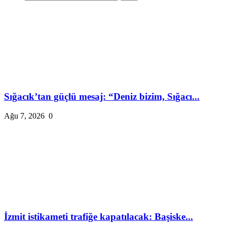
Sığacık’tan güçlü mesaj: “Deniz bizim, Sığacı...
Ağu 7, 2026
0
İzmit istikameti trafiğe kapatılacak: Başiske...