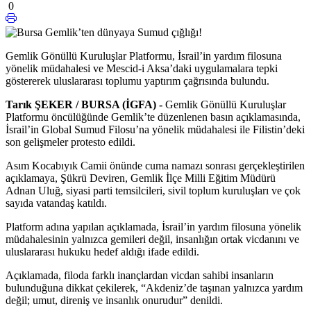
0
Gemlik Gönüllü Kuruluşlar Platformu, İsrail’in yardım filosuna
yönelik müdahalesi ve Mescid-i Aksa’daki uygulamalara tepki
göstererek uluslararası toplumu yaptırım çağrısında bulundu.
Tarık ŞEKER / BURSA (İGFA) -
Gemlik Gönüllü Kuruluşlar
Platformu öncülüğünde Gemlik’te düzenlenen basın açıklamasında,
İsrail’in Global Sumud Filosu’na yönelik müdahalesi ile Filistin’deki
son gelişmeler protesto edildi.
Asım Kocabıyık Camii önünde cuma namazı sonrası gerçekleştirilen
açıklamaya, Şükrü Deviren, Gemlik İlçe Milli Eğitim Müdürü
Adnan Uluğ, siyasi parti temsilcileri, sivil toplum kuruluşları ve çok
sayıda vatandaş katıldı.
Platform adına yapılan açıklamada, İsrail’in yardım filosuna yönelik
müdahalesinin yalnızca gemileri değil, insanlığın ortak vicdanını ve
uluslararası hukuku hedef aldığı ifade edildi.
Açıklamada, filoda farklı inançlardan vicdan sahibi insanların
bulunduğuna dikkat çekilerek, “Akdeniz’de taşınan yalnızca yardım
değil; umut, direniş ve insanlık onurudur” denildi.