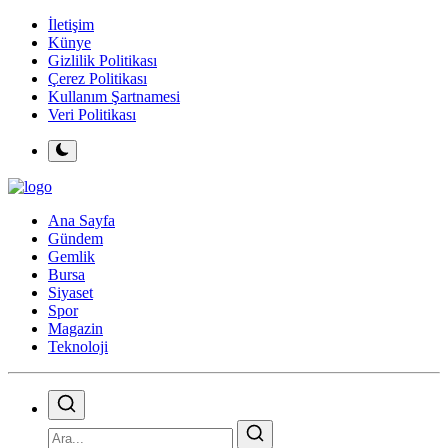
İletişim
Künye
Gizlilik Politikası
Çerez Politikası
Kullanım Şartnamesi
Veri Politikası
Ana Sayfa
Gündem
Gemlik
Bursa
Siyaset
Spor
Magazin
Teknoloji