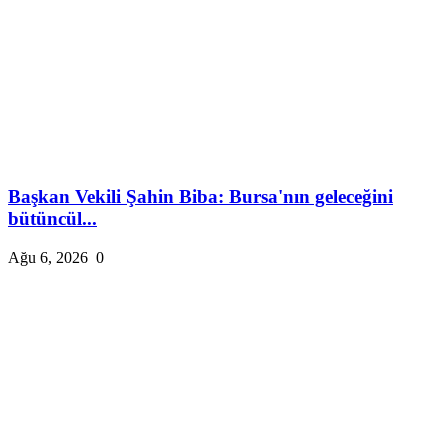
Başkan Vekili Şahin Biba: Bursa'nın geleceğini
bütüncül...
Ağu 6, 2026
0