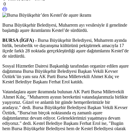
0
Bursa Büyükşehir Belediyesi, Muharrem ayı vesilesiyle il genelinde
başlattığı aşure ikramlarını Kestel’de sürdürdü.
BURSA (İGFA) -
Bursa Büyükşehir Belediyesi, Muharrem ayında
birlik, beraberlik ve dayanışma kültürünü pekiştirmek amacıyla 17
ilçede farklı 28 noktada gerçekleştirdiği aşure dağıtımlarını Kestel’de
de sürdürdü.
Sosyal Hizmetler Dairesi Başkanlığı tarafından organize edilen aşure
dağıtımına Bursa Büyükşehir Belediyesi Başkan Vekili Kevser
Öztürk’ün yanı sıra AK Parti Bursa Milletvekili Ahmet Kılıç ve
Kestel Belediye Başkanı Ferhat Erol katıldı.
Vatandaşlara aşure ikramında bulunan AK Parti Bursa Milletvekili
Ahmet Kılıç, "Muharrem ayının bereketini vatandaşlarımızla birlikte
yaşıyoruz. Güzel ve anlamlı bir günde hemşerilerimizle bir
aradayız." dedi. Bursa Büyükşehir Belediyesi Başkan Vekili Kevser
Öztürk, "Bursa'nın birçok noktasında eş zamanlı aşure
dağıtımlarımız devam ediyor. Geleneklerimizi yaşatmaya devam
ediyoruz." dedi. Kestel Belediye Başkanı Ferhat Erol ise, "Bugün
hem Bursa Büyükşehir Belediyesi hem de Kestel Belediyesi olarak