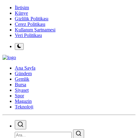
İletişim
Künye
Gizlilik Politikası
Çerez Politikası
Kullanım Şartnamesi
Veri Politikası
Ana Sayfa
Gündem
Gemlik
Bursa
Siyaset
Spor
Magazin
Teknoloji