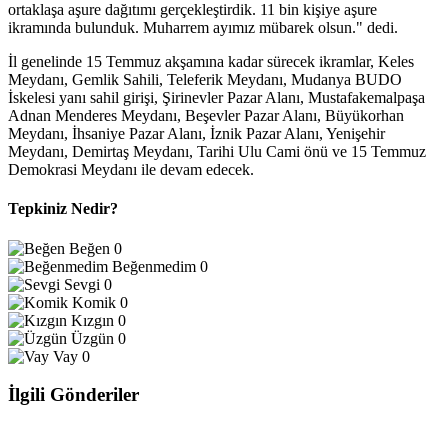
ortaklaşa aşure dağıtımı gerçekleştirdik. 11 bin kişiye aşure
ikramında bulunduk. Muharrem ayımız mübarek olsun." dedi.
İl genelinde 15 Temmuz akşamına kadar sürecek ikramlar, Keles
Meydanı, Gemlik Sahili, Teleferik Meydanı, Mudanya BUDO
İskelesi yanı sahil girişi, Şirinevler Pazar Alanı, Mustafakemalpaşa
Adnan Menderes Meydanı, Beşevler Pazar Alanı, Büyükorhan
Meydanı, İhsaniye Pazar Alanı, İznik Pazar Alanı, Yenişehir
Meydanı, Demirtaş Meydanı, Tarihi Ulu Cami önü ve 15 Temmuz
Demokrasi Meydanı ile devam edecek.
Tepkiniz Nedir?
Beğen
0
Beğenmedim
0
Sevgi
0
Komik
0
Kızgın
0
Üzgün
0
Vay
0
İlgili Gönderiler