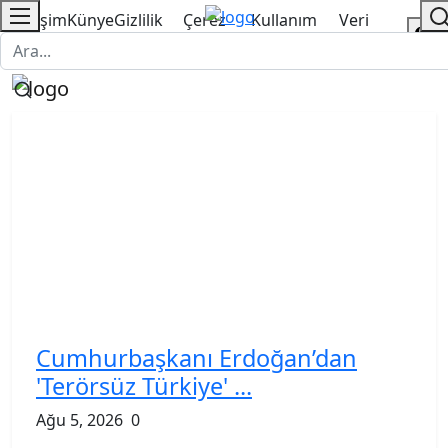
İletişim
Künye
Gizlilik
Çerez
Kullanım
Veri
Politikası
Politikası
Şartnamesi
Politikası
Cumhurbaşkanı Erdoğan’dan
'Terörsüz Türkiye' ...
Ağu 5, 2026
0