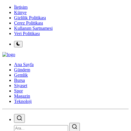
İletişim
Künye
Gizlilik Politikası
Çerez Politikası
Kullanım Şartnamesi
Veri Politikası
Ana Sayfa
Gündem
Gemlik
Bursa
Siyaset
Spor
Magazin
Teknoloji