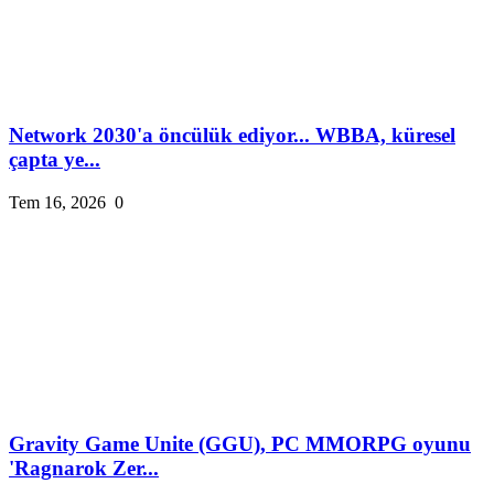
Network 2030'a öncülük ediyor... WBBA, küresel
çapta ye...
Tem 16, 2026
0
Gravity Game Unite (GGU), PC MMORPG oyunu
'Ragnarok Zer...