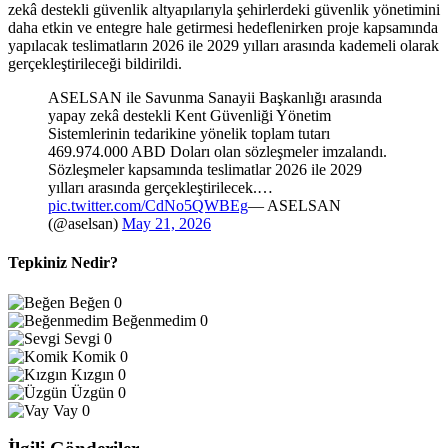
zekâ destekli güvenlik altyapılarıyla şehirlerdeki güvenlik yönetimini
daha etkin ve entegre hale getirmesi hedeflenirken proje kapsamında
yapılacak teslimatların 2026 ile 2029 yılları arasında kademeli olarak
gerçekleştirileceği bildirildi.
ASELSAN ile Savunma Sanayii Başkanlığı arasında
yapay zekâ destekli Kent Güvenliği Yönetim
Sistemlerinin tedarikine yönelik toplam tutarı
469.974.000 ABD Doları olan sözleşmeler imzalandı.
Sözleşmeler kapsamında teslimatlar 2026 ile 2029
yılları arasında gerçekleştirilecek.…
pic.twitter.com/CdNo5QWBEg
— ASELSAN
(@aselsan)
May 21, 2026
Tepkiniz Nedir?
Beğen
0
Beğenmedim
0
Sevgi
0
Komik
0
Kızgın
0
Üzgün
0
Vay
0