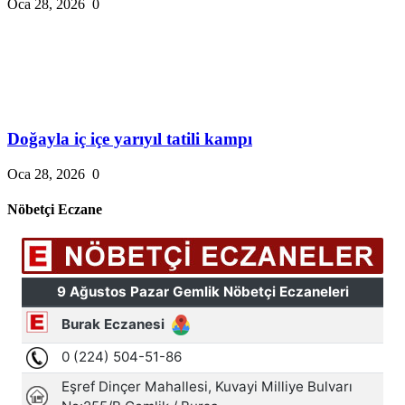
Oca 28, 2026
0
Doğayla iç içe yarıyıl tatili kampı
Oca 28, 2026
0
Nöbetçi Eczane