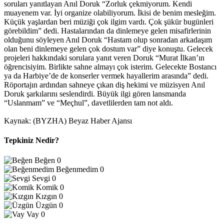
soruları yanıtlayan Anıl Doruk “Zorluk çekmiyorum. Kendi
muayenem var. İyi organize olabiliyorum. İkisi de benim mesleğim.
Küçük yaşlardan beri müziği çok ilgim vardı. Çok şükür bugünleri
görebildim” dedi. Hastalarından da dinlemeye gelen misafirlerinin
olduğunu söyleyen Anıl Doruk “Hastam olup sonradan arkadaşım
olan beni dinlemeye gelen çok dostum var” diye konuştu. Gelecek
projeleri hakkındaki sorulara yanıt veren Doruk “Murat İlkan’ın
öğrencisiyim. Birlikte sahne almayı çok isterim. Gelecekte Bostancı
ya da Harbiye’de de konserler vermek hayallerim arasında” dedi.
Röportajın ardından sahneye çıkan diş hekimi ve müzisyen Anıl
Doruk şarkılarını seslendirdi. Büyük ilgi gören lansmanda
“Uslanmam” ve “Meçhul”, davetlilerden tam not aldı.
Kaynak: (BYZHA) Beyaz Haber Ajansı
Tepkiniz Nedir?
Beğen
0
Beğenmedim
0
Sevgi
0
Komik
0
Kızgın
0
Üzgün
0
Vay
0