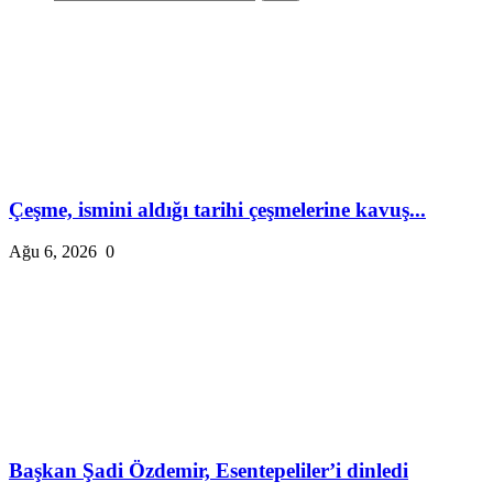
Çeşme, ismini aldığı tarihi çeşmelerine kavuş...
Ağu 6, 2026
0
Başkan Şadi Özdemir, Esentepeliler’i dinledi