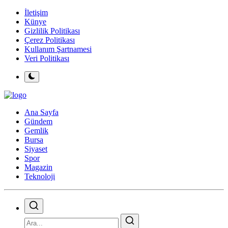
İletişim
Künye
Gizlilik Politikası
Çerez Politikası
Kullanım Şartnamesi
Veri Politikası
Ana Sayfa
Gündem
Gemlik
Bursa
Siyaset
Spor
Magazin
Teknoloji