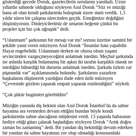
gösterdiği gecede Doruk, gazetecilerin sorularını yanıtladı. Uzun
yıllardır sahnede olduğunu söyleyen Anıl Doruk “Söz ve müziği
bana ait olan kendi şarkılarımla buluşmak üzere startı verdik. 1,5
yıldır süren bir çalışma sürecinden geçtik. Emeğimize değdiğini
düşünüyorum. Dinleyicilerimiz de umarım beğenir çünkü bu
projeler için biz çok uğraştık” dedi.
“Uslanmam” şarkısının bir mesajı var mı? sorusu üzerine samimi bir
şekilde yanıt veren müzisyen Anıl Doruk “İnsanlar hata yapabilir.
Hayat engebelidir. Uslanmam derken ne olursa olsun yaşam
sevincimden vazgeçmeyeceğimi anlatmak istedim. Meçhul şarkımda
ise aslında karşılık bulamamış bir aşkın iki tarafın karşılıklı olarak ne
istediğini bilmediği bir durumu anlatmak istedim. Şarkıda özlem var
pişmanlık var” açıklamasında bulundu. Şarkılarını yazarken
başkalarını düşünerek yazdığını ifade eden ünlü müzisyen
“Çevremde gözlem yaparak empati yaparak esinlendiğini” söyledi.
“Çok şükür bugünleri görebildim”
Müziğin yanında diş hekimi olan Anıl Doruk İstanbul’da da sahne
hayatına ara vermeden devam ettiğini bundan böyle kendi
şarkılarımla sahne alacağının müjdesini verdi. 13 yaşında babasının
hediye ettiği gitarı çalarak başladığını söyleyen Doruk “Artık doğru
zaman bu zamanmış” dedi. Bir yandan diş hekimliği devam ederken
bir yandan da sahne hayatının zor olup olmadığı konusundaki