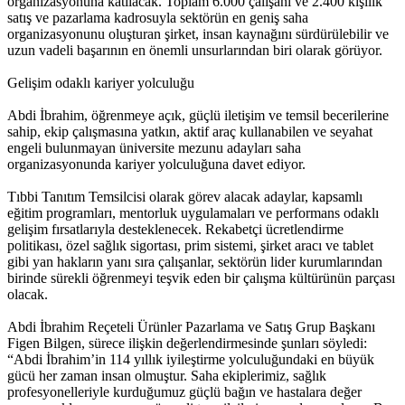
organizasyonuna katılacak. Toplam 6.000 çalışanı ve 2.400 kişilik
satış ve pazarlama kadrosuyla sektörün en geniş saha
organizasyonunu oluşturan şirket, insan kaynağını sürdürülebilir ve
uzun vadeli başarının en önemli unsurlarından biri olarak görüyor.
Gelişim odaklı kariyer yolculuğu
Abdi İbrahim, öğrenmeye açık, güçlü iletişim ve temsil becerilerine
sahip, ekip çalışmasına yatkın, aktif araç kullanabilen ve seyahat
engeli bulunmayan üniversite mezunu adayları saha
organizasyonunda kariyer yolculuğuna davet ediyor.
Tıbbi Tanıtım Temsilcisi olarak görev alacak adaylar, kapsamlı
eğitim programları, mentorluk uygulamaları ve performans odaklı
gelişim fırsatlarıyla desteklenecek. Rekabetçi ücretlendirme
politikası, özel sağlık sigortası, prim sistemi, şirket aracı ve tablet
gibi yan hakların yanı sıra çalışanlar, sektörün lider kurumlarından
birinde sürekli öğrenmeyi teşvik eden bir çalışma kültürünün parçası
olacak.
Abdi İbrahim Reçeteli Ürünler Pazarlama ve Satış Grup Başkanı
Figen Bilgen, sürece ilişkin değerlendirmesinde şunları söyledi:
“Abdi İbrahim’in 114 yıllık iyileştirme yolculuğundaki en büyük
gücü her zaman insan olmuştur. Saha ekiplerimiz, sağlık
profesyonelleriyle kurduğumuz güçlü bağın ve hastalara değer