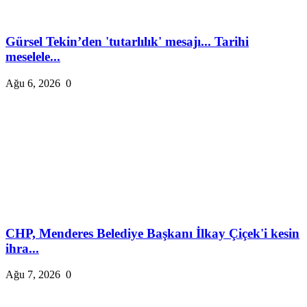
Gürsel Tekin’den 'tutarlılık' mesajı... Tarihi
meselele...
Ağu 6, 2026
0
CHP, Menderes Belediye Başkanı İlkay Çiçek'i kesin
ihra...
Ağu 7, 2026
0