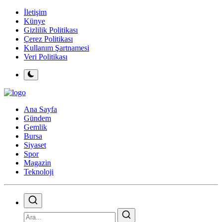
İletişim
Künye
Gizlilik Politikası
Çerez Politikası
Kullanım Şartnamesi
Veri Politikası
Ana Sayfa
Gündem
Gemlik
Bursa
Siyaset
Spor
Magazin
Teknoloji