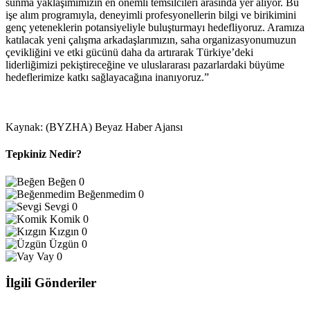
sunma yaklaşımımızın en önemli temsilcileri arasında yer alıyor. Bu
işe alım programıyla, deneyimli profesyonellerin bilgi ve birikimini
genç yeteneklerin potansiyeliyle buluşturmayı hedefliyoruz. Aramıza
katılacak yeni çalışma arkadaşlarımızın, saha organizasyonumuzun
çevikliğini ve etki gücünü daha da artırarak Türkiye’deki
liderliğimizi pekiştireceğine ve uluslararası pazarlardaki büyüme
hedeflerimize katkı sağlayacağına inanıyoruz.”
Kaynak: (BYZHA) Beyaz Haber Ajansı
Tepkiniz Nedir?
Beğen
0
Beğenmedim
0
Sevgi
0
Komik
0
Kızgın
0
Üzgün
0
Vay
0
İlgili Gönderiler