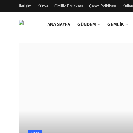
İletişim
Künye
Gizlilik Politikası
Çerez Politikası
Kulla
ANA SAYFA
GÜNDEM
GEMLIK
Ana Sayfa
G
Gündem
Gemlik
Bursa
Siyaset
İletişim
Spor