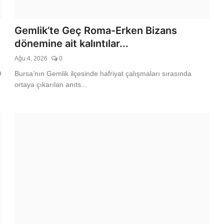
ata yeniden açılan
Gemlik’te Geç Roma-Erken Bizans
dönemine ait kalıntılar...
Ağu 4, 2026
0
O
Bursa’nın Gemlik ilçesinde hafriyat çalışmaları sırasında
ortaya çıkarılan anıts...