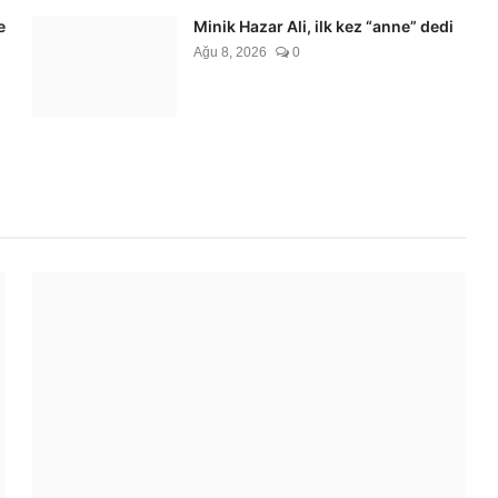
e
Minik Hazar Ali, ilk kez “anne” dedi
Ağu 8, 2026
0
 hız kesmiyor