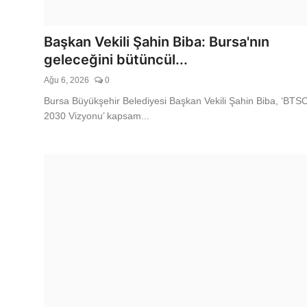
Gündem
Saadet Mirci Semt Merkezi hay
Başkan Vekili Şahin Biba: Bursa'nın
geleceğini bütüncül...
kapısı oldu
Ağu 6, 2026
0
Ağu 8, 2026
0
Bursa Büyükşehir Belediyesi Başkan Vekili Şahin Biba, ‘BTS
2030 Vizyonu’ kapsam...