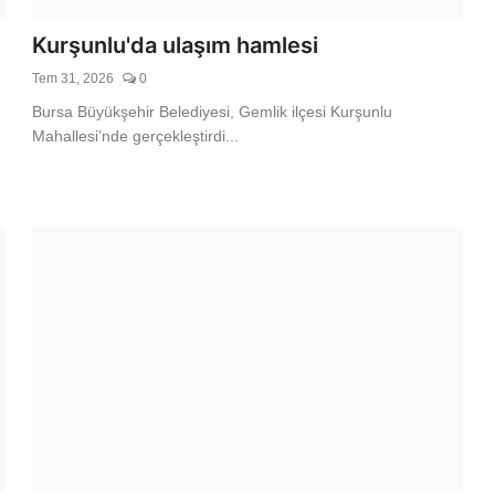
Kurşunlu'da ulaşım hamlesi
ici Pazar Yerinde
Tem 31, 2026
0
Bursa Büyükşehir Belediyesi, Gemlik ilçesi Kurşunlu
Mahallesi’nde gerçekleştirdi...