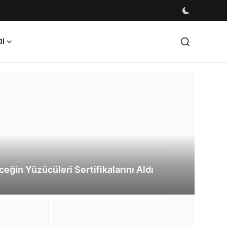
I
HA
ğin Yüzücüleri Sertifikalarını Aldı