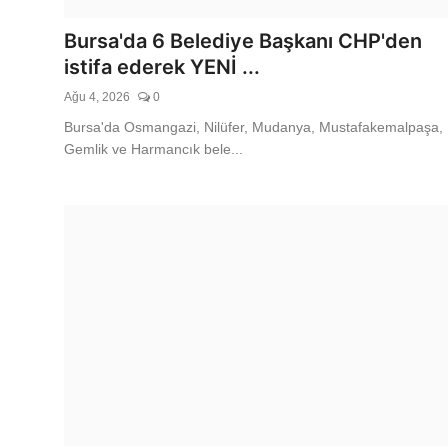
Gündem
Bursa'da 6 Belediye Başkanı CHP'den
Burhaniye Belediyesi'nden Geç
istifa ederek YENİ ...
Düzenli Denetim
Ağu 4, 2026
0
Bursa'da Osmangazi, Nilüfer, Mudanya, Mustafakemalpaşa,
Ağu 8, 2026
0
Gemlik ve Harmancık bele...