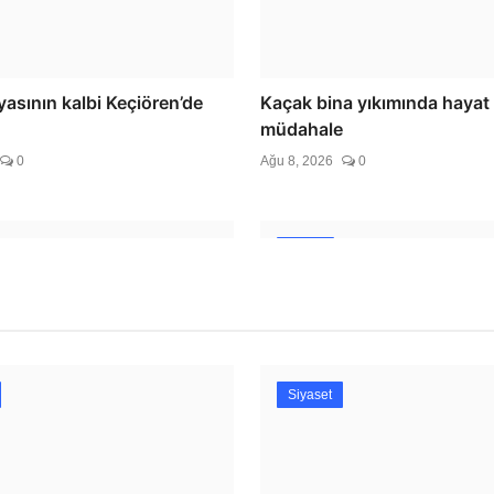
e yayla yolları
asının kalbi Keçiören’de
Kaçak bina yıkımında hayat
müdahale
0
Ağu 8, 2026
0
Bursa
Siyaset
ecek, 1. FC Nürnberg’in
Moritanyalı öğrencilerden 