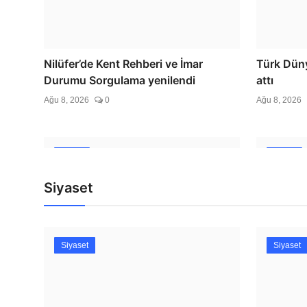
Gündem
Antalya Konyaaltı’nın merkez v
Nilüfer’de Kent Rehberi ve İmar
Türk Düny
yenilenecek
Durumu Sorgulama yenilendi
attı
Ağu 8, 2026
0
Ağu 8, 2026
Ağu 8, 2026
0
Bursa
Bursa
Siyaset
Siyaset
Siyaset
İbrahim Burkay seçimlerde açık ara
Uludağ İç