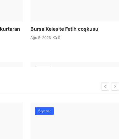
 kurtaran
Bursa Keles'te Fetih coşkusu
Ağu 8, 2026
0
Bursa
Siyaset
MEB'e
Bursa'da tarihi eser operasyonu! 273