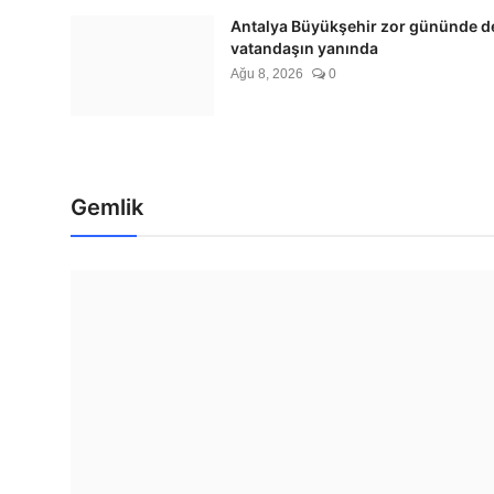
Antalya Büyükşehir zor gününde d
vatandaşın yanında
Gündem
Ağu 8, 2026
0
Balıkesir Büyükşehir altyapıda
Ağu 8, 2026
0
Gemlik