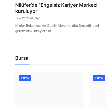
Nilüfer’de “Engelsiz Kariyer Merkezi”
Spor
kuruluyor
Eczacıbaşı Peron İstanbul’un 
Tem 22, 2026
0
sponsoru adidas
Nilüfer Belediyesi ve Gemlik Lions Kulübü Derneği, özel
gereksinimli bireylere m...
Ağu 8, 2026
0
Bursa
Bursa
Bursa