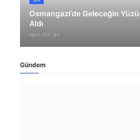
Spor
Künye
Osmangazi’de Geleceğin Yüzücül
Aldı
Magazin
Ağu 8, 2026
0
Gizlilik Politikası
Çerez Politikası
Gündem
Kullanım Şartnamesi
Veri Politikası
Teknoloji