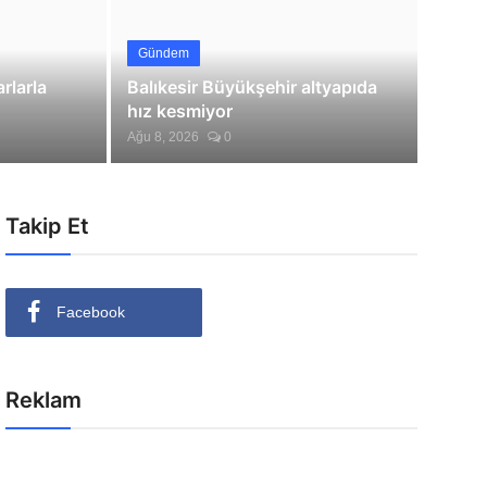
Gündem
rlarla
Balıkesir Büyükşehir altyapıda
hız kesmiyor
Ağu 8, 2026
0
Takip Et
Facebook
Reklam