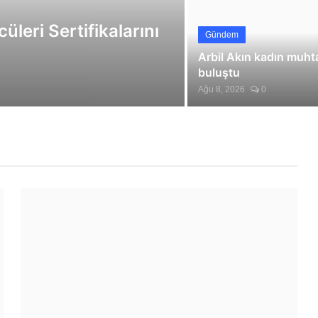
eri Sertifikalarını
Gündem
Arbil Akın kadın muhta
buluştu
Ağu 8, 2026
0