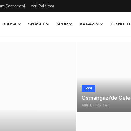
nım Şartnamesi
Veri Politikası
BURSA
SIYASET
SPOR
MAGAZIN
TEKNOLOJ
emlik Yerel Haber | G
Spor
Osmangazi’de Gelece
Ağu 8, 2026
0